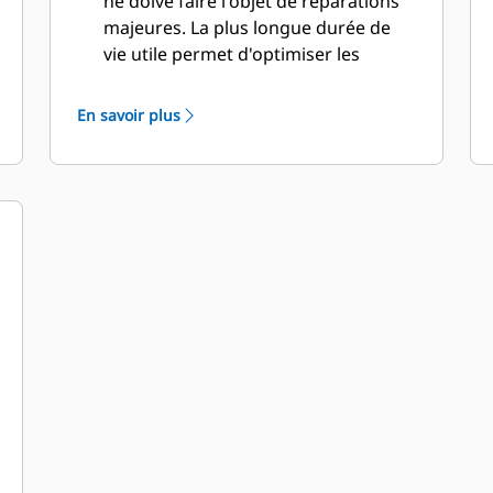
ne doive faire l'objet de réparations
majeures. La plus longue durée de
vie utile permet d'optimiser les
économies et la productivité.
La conception du godet prend
En savoir plus
également en considération le poids
du godet afin d'obtenir un godet
plus résistant et un poids équilibré
pour un rendement global accru de
la machine.
Les GET Cat offrent également de
grands avantages concurrentiels.