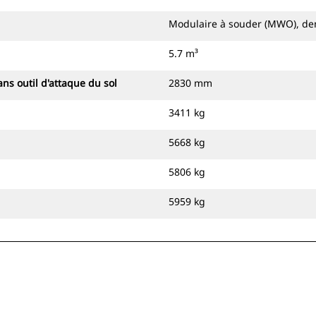
Modulaire à souder (MWO), dem
5.7 m³
ns outil d'attaque du sol
2830 mm
3411 kg
5668 kg
5806 kg
5959 kg