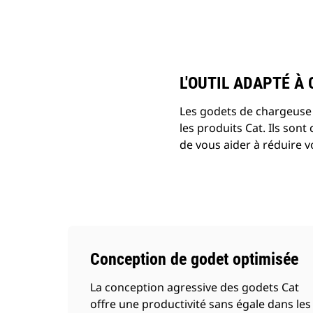
5,7 M3 (7,5 Yd3) Pour Les Modèles R1700 Et R1700 XE
Ava
Modifier le modèle
L'OUTIL ADAPTÉ À
Les godets de chargeuse 
les produits Cat. Ils son
de vous aider à réduire v
Conception de godet optimisée
La conception agressive des godets Cat
offre une productivité sans égale dans les