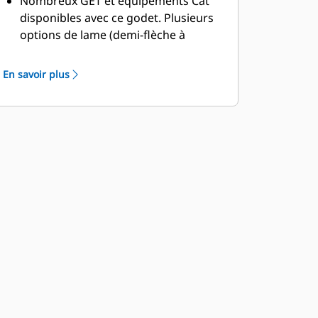
Nombreux GET et équipements Cat
disponibles avec ce godet. Plusieurs
options de lame (demi-flèche à
boulonner [BOHA], modulaire à
souder [MWO], Durilock) et
En savoir plus
segments de carénage, permettant
des immobilisations réduites et des
réparations plus rapides. La
rehausse réduit le déversement par-
dessus l'arrière du godet et diminue
ainsi le risque d'endommagement de
la flèche/du bras de manutention et
des composants.
Caterpillar propose le godet et une
suite complète d'options de GET.
Caterpillar et nos concessionnaires
Cat proposent un point unique
d'approvisionnement, ce qui permet
de réduire le nombre de comptes.