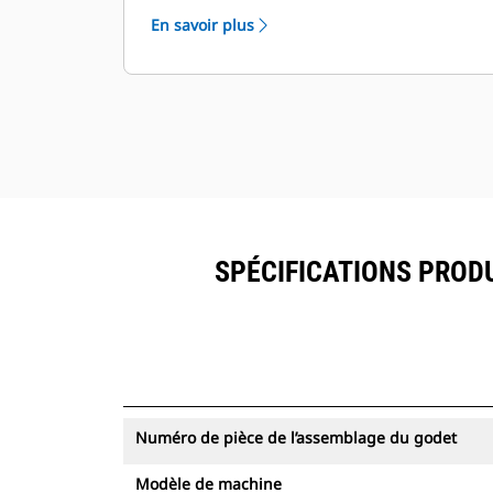
meilleur rendement de la machine
En savoir plus
(pénétration, chargement) et
permettent une force d'arrachage
élevée.
Nombreuses offres afin de répondre
à votre application minière unique.
Le godet Cat est pris en charge par le
réseau mondial de concessionnaires
Cat.
SPÉCIFICATIONS PRODU
Numéro de pièce de l’assemblage du godet
Modèle de machine