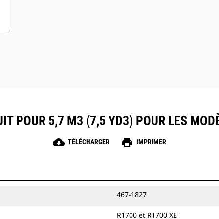
IT POUR 5,7 M3 (7,5 YD3) POUR LES MODÈ
cloud_download
print
TÉLÉCHARGER
IMPRIMER
467-1827
R1700 et R1700 XE