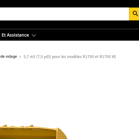
searc
 Et Assistance
 de vidage
5,7 m3 (7,5 yd3) pour les modèles R1700 et R1700 XE