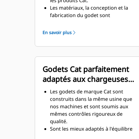
les produits Cat.
Les matériaux, la conception et la
fabrication du godet sont
spécialement adaptés à
l'environnement souterrain exigeant
En savoir plus
et aux matériaux abrasifs à déplacer.
La conception du godet avec de plus
grandes épaisseurs confère à
l'ensemble godet une résistance et
Godets Cat parfaitement
une rigidité supérieures, ce qui
facilite la pose et la dépose de la
adaptés aux chargeuses
lame.
Cat
Un matériau de qualité supérieure
Les godets de marque Cat sont
est utilisé pour les composants de
construits dans la même usine que
l'ensemble godet.
nos machines et sont soumis aux
mêmes contrôles rigoureux de
qualité.
Sont les mieux adaptés à l'équilibre
des machines Cat, contribuent à un