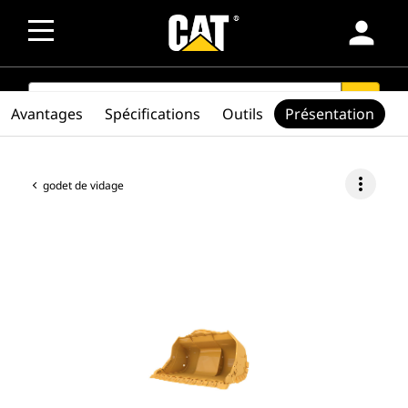
person
SEARCH
search
Avantages
Spécifications
Outils
Présentation
more_vert
godet de vidage