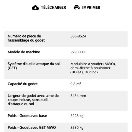
cloud_download
print
TÉLÉCHARGER
IMPRIMER
Numéro de pièce de
506-8524
l’assemblage du godet
Modèle de machine
R2900 XE
Système d'outil d'attaque du sol
Modulaire à souder (MWO),
(GET)
demi-flèche à boulonner
(BOHA), Durilock
Capacité du godet
9.8 m³
Largeur de godet avec lame de
3454 mm
coupe incluse, sans outil
d'attaque du sol
Poids - Godet avec base
5228 kg
Poids - Godet avec GET MWO
8580 kg