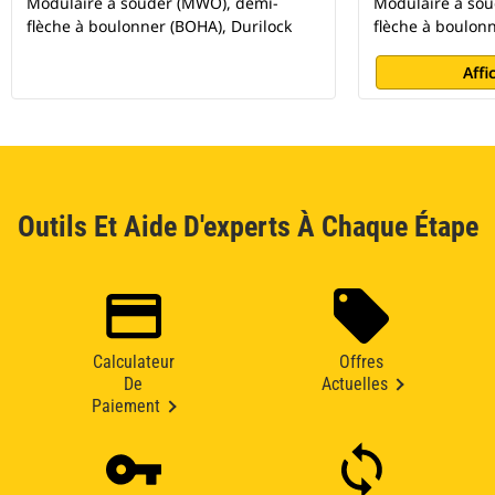
Modulaire à souder (MWO), demi-
Modulaire à so
flèche à boulonner (BOHA), Durilock
flèche à boulonn
Affi
Outils Et Aide D'experts À Chaque Étape
Calculateur
Offres
De
Actuelles
Paiement