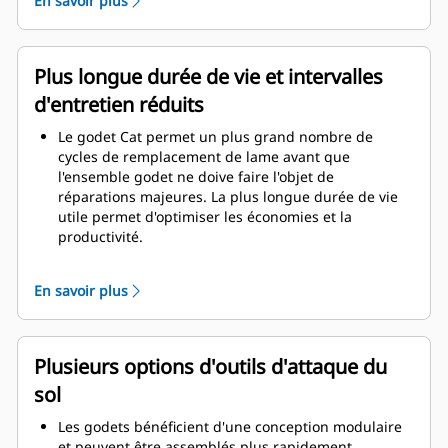
En savoir plus
épaisseurs confère à l'ensemble godet une
résistance et une rigidité supérieures, ce qui facilite
la pose et la dépose de la lame.
Un matériau de qualité supérieure est utilisé pour
Plus longue durée de vie et intervalles
les composants de l'ensemble godet.
d'entretien réduits
Le godet Cat permet un plus grand nombre de
cycles de remplacement de lame avant que
l'ensemble godet ne doive faire l'objet de
réparations majeures. La plus longue durée de vie
utile permet d'optimiser les économies et la
productivité.
La conception du godet prend également en
considération le poids du godet afin d'obtenir un
En savoir plus
godet plus résistant et un poids équilibré pour un
rendement global accru de la machine.
Les GET Cat offrent également de grands avantages
concurrentiels.
Plusieurs options d'outils d'attaque du
sol
Les godets bénéficient d'une conception modulaire
et peuvent être assemblés plus rapidement.