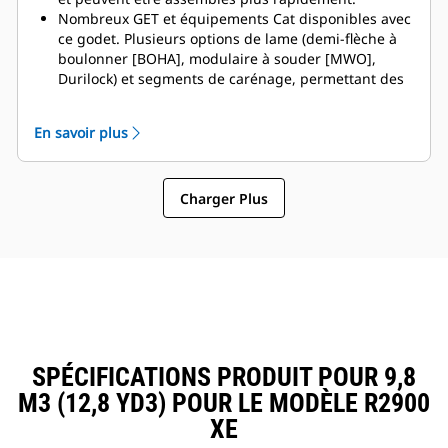
Nombreux GET et équipements Cat disponibles avec
ce godet. Plusieurs options de lame (demi-flèche à
boulonner [BOHA], modulaire à souder [MWO],
Durilock) et segments de carénage, permettant des
immobilisations réduites et des réparations plus
rapides. La rehausse réduit le déversement par-
En savoir plus
dessus l'arrière du godet et diminue ainsi le risque
d'endommagement de la flèche/du bras de
manutention et des composants.
Charger Plus
Caterpillar propose le godet et une suite complète
d'options de GET. Caterpillar et nos concessionnaires
Cat proposent un point unique
d'approvisionnement, ce qui permet de réduire le
nombre de comptes.
SPÉCIFICATIONS PRODUIT POUR 9,8
M3 (12,8 YD3) POUR LE MODÈLE R2900
XE