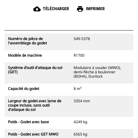
cloud_download
print
TÉLÉCHARGER
IMPRIMER
Numéro de pièce de
549-5378
l'assemblage du godet
Modèle de machine
R1700
Système d'outil d'attaque du sol
Modulaire à souder (MWO),
(GET)
demi-flèche à boulonner
(BOHA), Durilock
Capacité du godet
8 m³
Largeur de godet avec lame de
3354 mm
coupe incluse, sans outil
d'attaque du sol
Poids - Godet avec base
4249 kg
Poids - Godet avec GET MWO
6565 kg