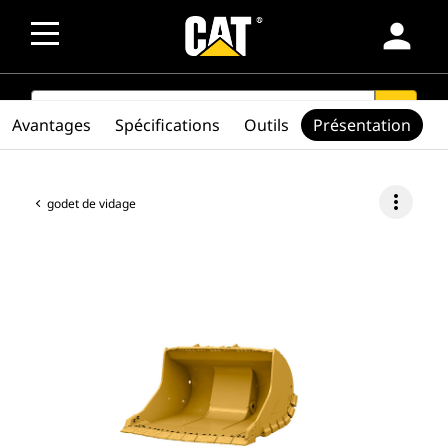
person
SEARCH
search
Avantages
Spécifications
Outils
Présentation
more_vert
godet de vidage