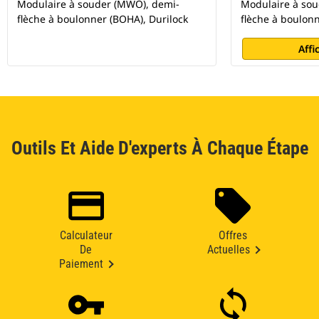
Modulaire à souder (MWO), demi-
Modulaire à so
flèche à boulonner (BOHA), Durilock
flèche à boulonn
Affi
Outils Et Aide D'experts À Chaque Étape
Calculateur
Offres
De
Actuelles
Paiement