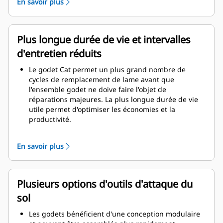
En savoir plus
épaisseurs confère à l'ensemble godet une
résistance et une rigidité supérieures, ce qui facilite
la pose et la dépose de la lame.
Un matériau de qualité supérieure est utilisé pour
Plus longue durée de vie et intervalles
les composants de l'ensemble godet.
d'entretien réduits
Le godet Cat permet un plus grand nombre de
cycles de remplacement de lame avant que
l'ensemble godet ne doive faire l'objet de
réparations majeures. La plus longue durée de vie
utile permet d'optimiser les économies et la
productivité.
La conception du godet prend également en
considération le poids du godet afin d'obtenir un
En savoir plus
godet plus résistant et un poids équilibré pour un
rendement global accru de la machine.
Les GET Cat offrent également de grands avantages
concurrentiels.
Plusieurs options d'outils d'attaque du
sol
Les godets bénéficient d'une conception modulaire