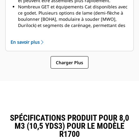
et peuvent être assemblés plus rapidement.
Nombreux GET et équipements Cat disponibles avec
ce godet. Plusieurs options de lame (demi-flèche à
boulonner [BOHA], modulaire à souder [MWO],
Durilock) et segments de carénage, permettant des
immobilisations réduites et des réparations plus
rapides. La rehausse réduit le déversement par-
En savoir plus
dessus l'arrière du godet et diminue ainsi le risque
d'endommagement de la flèche/du bras de
manutention et des composants.
Charger Plus
Caterpillar propose le godet et une suite complète
d'options de GET. Caterpillar et nos concessionnaires
Cat proposent un point unique
d'approvisionnement, ce qui permet de réduire le
nombre de comptes.
SPÉCIFICATIONS PRODUIT POUR 8,0
M3 (10,5 YDS3) POUR LE MODÈLE
R1700