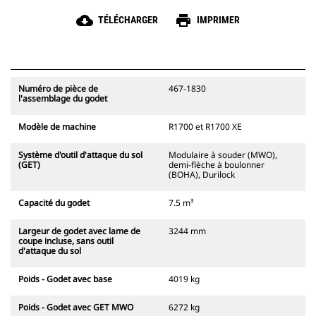
cloud_download
print
TÉLÉCHARGER
IMPRIMER
Numéro de pièce de
467-1830
l'assemblage du godet
Modèle de machine
R1700 et R1700 XE
Système d'outil d'attaque du sol
Modulaire à souder (MWO),
(GET)
demi-flèche à boulonner
(BOHA), Durilock
Capacité du godet
7.5 m³
Largeur de godet avec lame de
3244 mm
coupe incluse, sans outil
d'attaque du sol
Poids - Godet avec base
4019 kg
Poids - Godet avec GET MWO
6272 kg