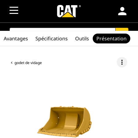
person
SEARCH
search
Avantages
Spécifications
Outils
Présentation
more_vert
godet de vidage