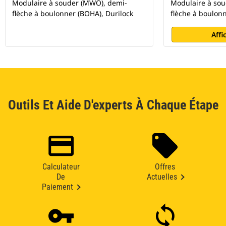
Modulaire à souder (MWO), demi-
Modulaire à so
flèche à boulonner (BOHA), Durilock
flèche à boulonn
Affi
Outils Et Aide D'experts À Chaque Étape
Calculateur
Offres
De
Actuelles
Paiement