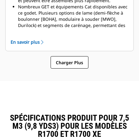
et peuvent être assemblés plus rapidement.
Nombreux GET et équipements Cat disponibles avec
ce godet. Plusieurs options de lame (demi-flèche à
boulonner [BOHA], modulaire à souder [MWO],
Durilock) et segments de carénage, permettant des
immobilisations réduites et des réparations plus
rapides. La rehausse réduit le déversement par-
En savoir plus
dessus l'arrière du godet et diminue ainsi le risque
d'endommagement de la flèche/du bras de
manutention et des composants.
Charger Plus
Caterpillar propose le godet et une suite complète
d'options de GET. Caterpillar et nos concessionnaires
Cat proposent un point unique
d'approvisionnement, ce qui permet de réduire le
nombre de comptes.
SPÉCIFICATIONS PRODUIT POUR 7,5
M3 (9,8 YDS3) POUR LES MODÈLES
R1700 ET R1700 XE