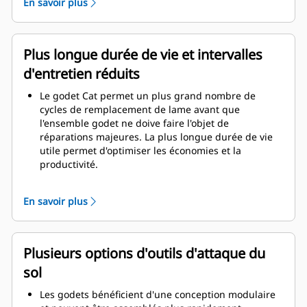
En savoir plus
épaisseurs confère à l'ensemble godet une
résistance et une rigidité supérieures, ce qui facilite
la pose et la dépose de la lame.
Un matériau de qualité supérieure est utilisé pour
Plus longue durée de vie et intervalles
les composants de l'ensemble godet.
d'entretien réduits
Le godet Cat permet un plus grand nombre de
cycles de remplacement de lame avant que
l'ensemble godet ne doive faire l'objet de
réparations majeures. La plus longue durée de vie
utile permet d'optimiser les économies et la
productivité.
La conception du godet prend également en
considération le poids du godet afin d'obtenir un
En savoir plus
godet plus résistant et un poids équilibré pour un
rendement global accru de la machine.
Les GET Cat offrent également de grands avantages
concurrentiels.
Plusieurs options d'outils d'attaque du
sol
Les godets bénéficient d'une conception modulaire