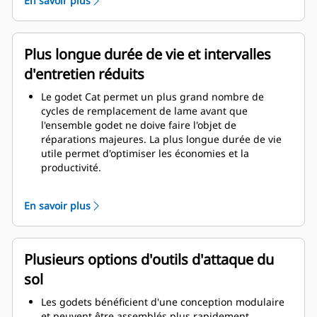
En savoir plus
épaisseurs confère à l'ensemble godet une
résistance et une rigidité supérieures, ce qui facilite
la pose et la dépose de la lame.
Un matériau de qualité supérieure est utilisé pour
Plus longue durée de vie et intervalles
les composants de l'ensemble godet.
d'entretien réduits
Le godet Cat permet un plus grand nombre de
cycles de remplacement de lame avant que
l'ensemble godet ne doive faire l'objet de
réparations majeures. La plus longue durée de vie
utile permet d'optimiser les économies et la
productivité.
La conception du godet prend également en
considération le poids du godet afin d'obtenir un
En savoir plus
godet plus résistant et un poids équilibré pour un
rendement global accru de la machine.
Les GET Cat offrent également de grands avantages
concurrentiels.
Plusieurs options d'outils d'attaque du
sol
Les godets bénéficient d'une conception modulaire
et peuvent être assemblés plus rapidement.