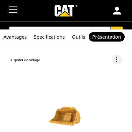
person
SEARCH
search
Avantages
Spécifications
Outils
Présentation
more_vert
godet de vidage