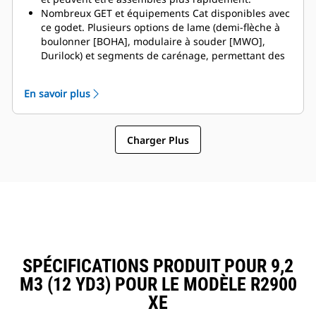
Nombreux GET et équipements Cat disponibles avec
ce godet. Plusieurs options de lame (demi-flèche à
boulonner [BOHA], modulaire à souder [MWO],
Durilock) et segments de carénage, permettant des
immobilisations réduites et des réparations plus
rapides. La rehausse réduit le déversement par-
En savoir plus
dessus l'arrière du godet et diminue ainsi le risque
d'endommagement de la flèche/du bras de
manutention et des composants.
Charger Plus
Caterpillar propose le godet et une suite complète
d'options de GET. Caterpillar et nos concessionnaires
Cat proposent un point unique
d'approvisionnement, ce qui permet de réduire le
nombre de comptes.
SPÉCIFICATIONS PRODUIT POUR 9,2
M3 (12 YD3) POUR LE MODÈLE R2900
XE