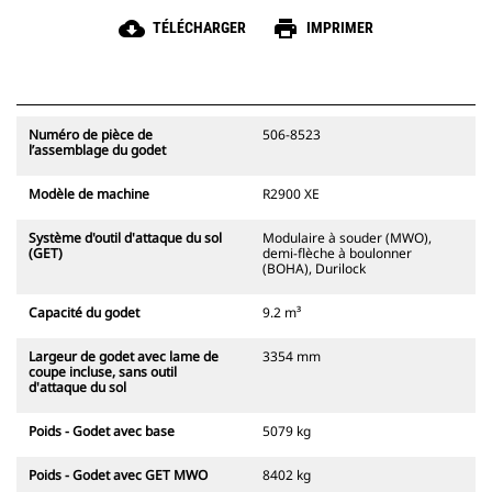
cloud_download
print
TÉLÉCHARGER
IMPRIMER
Numéro de pièce de
506-8523
l’assemblage du godet
Modèle de machine
R2900 XE
Système d'outil d'attaque du sol
Modulaire à souder (MWO),
(GET)
demi-flèche à boulonner
(BOHA), Durilock
Capacité du godet
9.2 m³
Largeur de godet avec lame de
3354 mm
coupe incluse, sans outil
d'attaque du sol
Poids - Godet avec base
5079 kg
Poids - Godet avec GET MWO
8402 kg