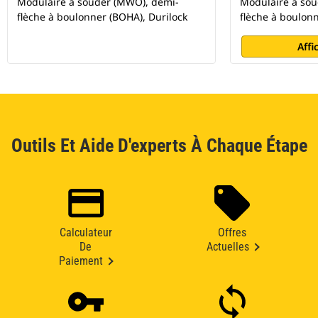
Modulaire à souder (MWO), demi-
Modulaire à so
flèche à boulonner (BOHA), Durilock
flèche à boulonn
Affi
Outils Et Aide D'experts À Chaque Étape
Calculateur
Offres
De
Actuelles
Paiement