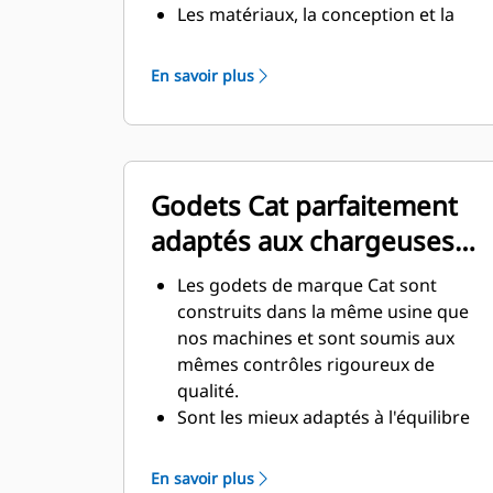
Les matériaux, la conception et la
fabrication du godet sont
spécialement adaptés à
En savoir plus
l'environnement souterrain exigeant
et aux matériaux abrasifs à déplacer.
La conception du godet avec de plus
grandes épaisseurs confère à
Godets Cat parfaitement
l'ensemble godet une résistance et
une rigidité supérieures, ce qui
adaptés aux chargeuses
facilite la pose et la dépose de la
Cat
lame.
Les godets de marque Cat sont
Un matériau de qualité supérieure
construits dans la même usine que
est utilisé pour les composants de
nos machines et sont soumis aux
l'ensemble godet.
mêmes contrôles rigoureux de
qualité.
Sont les mieux adaptés à l'équilibre
des machines Cat, contribuent à un
meilleur rendement de la machine
En savoir plus