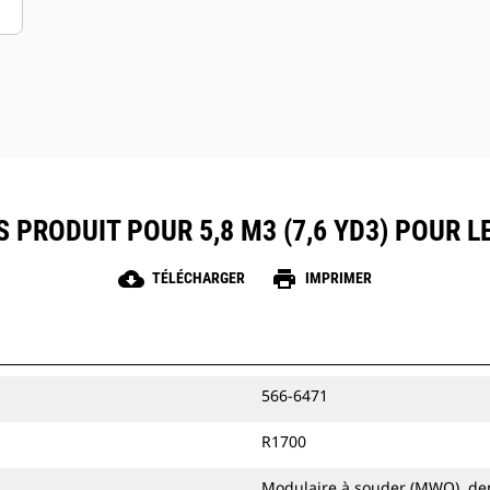
 PRODUIT POUR 5,8 M3 (7,6 YD3) POUR 
cloud_download
print
TÉLÉCHARGER
IMPRIMER
566-6471
R1700
Modulaire à souder (MWO), de