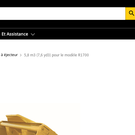
searc
 Et Assistance
 à éjecteur
5,8 m3 (7,6 yd3) pour le modèle R1700