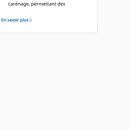
carénage, permettant des
immobilisations réduites et des
réparations plus rapides. La
En savoir plus
rehausse réduit le déversement par-
dessus l'arrière du godet et diminue
ainsi le risque d'endommagement de
la flèche/du bras de manutention et
des composants.
Caterpillar propose le godet et une
suite complète d'options de GET.
Caterpillar et nos concessionnaires
Cat proposent un point unique
d'approvisionnement, ce qui permet
de réduire le nombre de comptes.