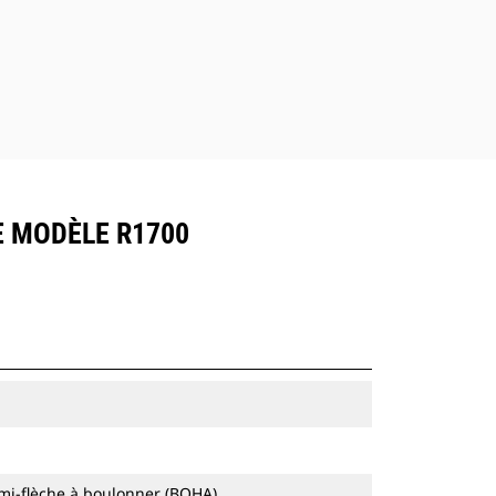
LE MODÈLE R1700
mi-flèche à boulonner (BOHA)