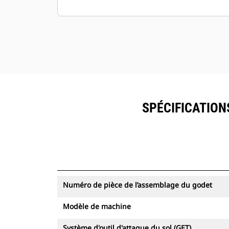
(pénétration, chargement) et
permettent une force d'arrachage
élevée.
Nombreuses offres afin de répondre
à votre application minière unique.
Le godet Cat est pris en charge par le
réseau mondial de concessionnaires
Cat.
SPÉCIFICATIONS
Numéro de pièce de l’assemblage du godet
Modèle de machine
Système d'outil d'attaque du sol (GET)