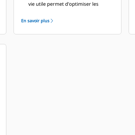
vie utile permet d'optimiser les
économies et la productivité.
La conception du godet prend
En savoir plus
également en considération le poids
du godet afin d'obtenir un godet
plus résistant et un poids équilibré
pour un rendement global accru de
la machine.
Les GET Cat offrent également de
grands avantages concurrentiels.