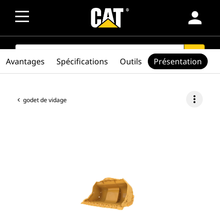
person
SEARCH
search
Avantages
Spécifications
Outils
Présentation
more_vert
godet de vidage