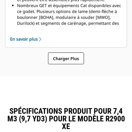
Nombreux GET et équipements Cat disponibles avec
ce godet. Plusieurs options de lame (demi-flèche à
boulonner [BOHA], modulaire à souder [MWO],
Durilock) et segments de carénage, permettant des
immobilisations réduites et des réparations plus
rapides. La rehausse réduit le déversement par-
En savoir plus
dessus l'arrière du godet et diminue ainsi le risque
d'endommagement de la flèche/du bras de
manutention et des composants.
Charger Plus
Caterpillar propose le godet et une suite complète
d'options de GET. Caterpillar et nos concessionnaires
Cat proposent un point unique
d'approvisionnement, ce qui permet de réduire le
nombre de comptes.
SPÉCIFICATIONS PRODUIT POUR 7,4
M3 (9,7 YD3) POUR LE MODÈLE R2900
XE