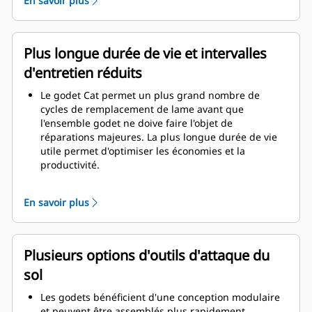
En savoir plus
épaisseurs confère à l'ensemble godet une
résistance et une rigidité supérieures, ce qui facilite
la pose et la dépose de la lame.
Un matériau de qualité supérieure est utilisé pour
Plus longue durée de vie et intervalles
les composants de l'ensemble godet.
d'entretien réduits
Le godet Cat permet un plus grand nombre de
cycles de remplacement de lame avant que
l'ensemble godet ne doive faire l'objet de
réparations majeures. La plus longue durée de vie
utile permet d'optimiser les économies et la
productivité.
La conception du godet prend également en
considération le poids du godet afin d'obtenir un
En savoir plus
godet plus résistant et un poids équilibré pour un
rendement global accru de la machine.
Les GET Cat offrent également de grands avantages
concurrentiels.
Plusieurs options d'outils d'attaque du
sol
Les godets bénéficient d'une conception modulaire
et peuvent être assemblés plus rapidement.