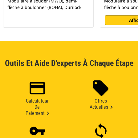
Modulaire à souder (MWO), demi-
Modulaire à so
flèche à boulonner (BOHA), Durilock
flèche à boulonn
Affi
Outils Et Aide D'experts À Chaque Étape
Calculateur
Offres
De
Actuelles
Paiement