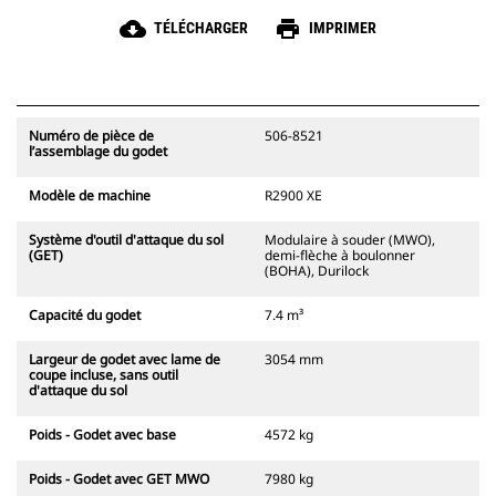
cloud_download
print
TÉLÉCHARGER
IMPRIMER
Numéro de pièce de
506-8521
l’assemblage du godet
Modèle de machine
R2900 XE
Système d'outil d'attaque du sol
Modulaire à souder (MWO),
(GET)
demi-flèche à boulonner
(BOHA), Durilock
Capacité du godet
7.4 m³
Largeur de godet avec lame de
3054 mm
coupe incluse, sans outil
d'attaque du sol
Poids - Godet avec base
4572 kg
Poids - Godet avec GET MWO
7980 kg