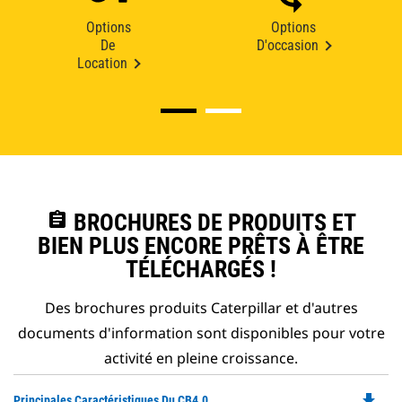
Options
Options
De
D'occasion
Location
assignment
BROCHURES DE PRODUITS ET
BIEN PLUS ENCORE PRÊTS À ÊTRE
TÉLÉCHARGÉS !
Des brochures produits Caterpillar et d'autres
documents d'information sont disponibles pour votre
activité en pleine croissance.
file_download
Do
Principales Caractéristiques Du CB4.0