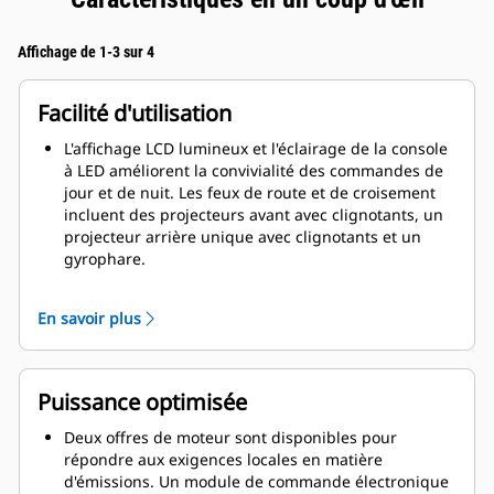
Affichage de 1-3 sur 4
Facilité d'utilisation
L'affichage LCD lumineux et l'éclairage de la console
à LED améliorent la convivialité des commandes de
jour et de nuit. Les feux de route et de croisement
incluent des projecteurs avant avec clignotants, un
projecteur arrière unique avec clignotants et un
gyrophare.
Les puissants vérins de levage permettent à une
seule personne d'effectuer le relevage et
En savoir plus
l'abaissement sans l'aide d'outils. Un cadre ROPS fixe
est également disponible. Le toit repliable est
compatible avec un cadre ROPS fixe ou pliable.
Plusieurs langues sont disponibles pour convenir à
Puissance optimisée
la diversité de l'équipe. Options d'écran d'affichage
pour les éléments suivants : régime moteur, niveau
Deux offres de moteur sont disponibles pour
de carburant, compteur d'entretien, température du
répondre aux exigences locales en matière
liquide de refroidissement, température de l'huile
d'émissions. Un module de commande électronique