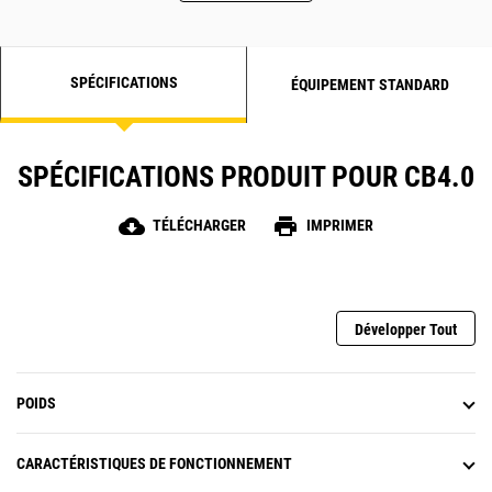
La capacité de déport du tambour de 50 mm (2 in)
améliore la commande à proximité de bordures et
offre une plus large couverture.
SPÉCIFICATIONS
ÉQUIPEMENT STANDARD
SPÉCIFICATIONS PRODUIT POUR CB4.0
cloud_download
print
TÉLÉCHARGER
IMPRIMER
Développer Tout
POIDS
CARACTÉRISTIQUES DE FONCTIONNEMENT