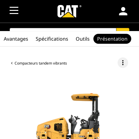
person
SEARCH
search
Avantages
Spécifications
Outils
Présentation
more_vert
Compacteurs tandem vibrants