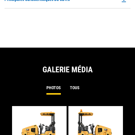
P
O
in
a
N
Ta
GALERIE MÉDIA
PHOTOS
TOUS