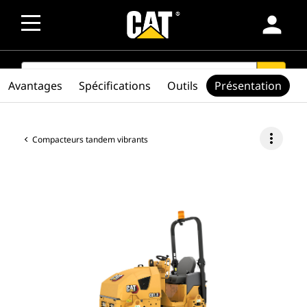
person
SEARCH
search
Avantages
Spécifications
Outils
Présentation
more_vert
Compacteurs tandem vibrants