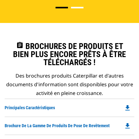
assignment
BROCHURES DE PRODUITS ET
BIEN PLUS ENCORE PRÊTS À ÊTRE
TÉLÉCHARGÉS !
Des brochures produits Caterpillar et d'autres
documents d'information sont disponibles pour votre
activité en pleine croissance.
file_download
Do
Principales Caractéristiques
P
O
file_download
Do
Brochure De La Gamme De Produits De Pose De Revêtement
in
P
a
O