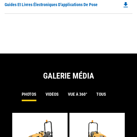
N
file_download
Do
Guides Et Livres Électroniques D'applications De Pose
in
Ta
P
a
O
N
in
Ta
a
N
Ta
GALERIE MÉDIA
PHOTOS
VIDÉOS
VUE À 360°
TOUS