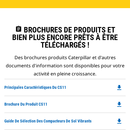
assignment
BROCHURES DE PRODUITS ET
BIEN PLUS ENCORE PRÊTS À ÊTRE
TÉLÉCHARGÉS !
Des brochures produits Caterpillar et d'autres
documents d'information sont disponibles pour votre
activité en pleine croissance.
file_download
Do
Principales Caractéristiques Du CS11
P
O
file_download
Do
Brochure Du Produit CS11
in
P
a
O
N
file_download
Do
Guide De Sélection Des Compacteurs De Sol Vibrants
in
Ta
P
a