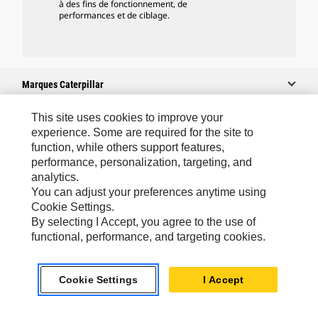
à des fins de fonctionnement, de
performances et de ciblage.
Marques Caterpillar
This site uses cookies to improve your
experience. Some are required for the site to
Caterpillar.com
function, while others support features,
performance, personalization, targeting, and
Contacter Caterpillar
analytics.
Mes Préférences Marketing
You can adjust your preferences anytime using
Cookie Settings.
Plan Du Site
By selecting I Accept, you agree to the use of
Cookie Settings
functional, performance, and targeting cookies.
Mentions Légales
Cookie Settings
I Accept
Confidentialité