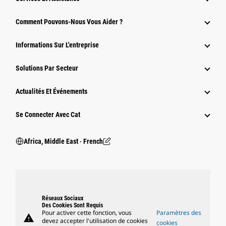
Comment Pouvons-Nous Vous Aider ?
Informations Sur L'entreprise
Solutions Par Secteur
Actualités Et Événements
Se Connecter Avec Cat
Africa, Middle East ‧ French
Réseaux Sociaux
Des Cookies Sont Requis
Pour activer cette fonction, vous
Paramètres des
warning
devez accepter l'utilisation de cookies
cookies