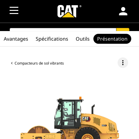
person
SEARCH
search
Avantages
Spécifications
Outils
Présentation
more_vert
Compacteurs de sol vibrants