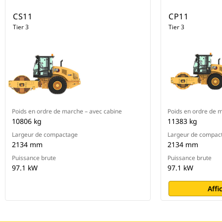
CS11
CP11
Tier 3
Tier 3
Poids en ordre de marche – avec cabine
Poids en ordre de 
10806 kg
11383 kg
Largeur de compactage
Largeur de compac
2134 mm
2134 mm
Puissance brute
Puissance brute
97.1 kW
97.1 kW
Affi