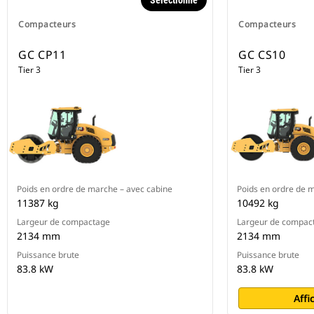
Sélectionné
Compacteurs
Compacteurs
GC CP11
GC CS10
Tier 3
Tier 3
Poids en ordre de marche – avec cabine
Poids en ordre de 
11387 kg
10492 kg
Largeur de compactage
Largeur de compac
2134 mm
2134 mm
Puissance brute
Puissance brute
83.8 kW
83.8 kW
Affi