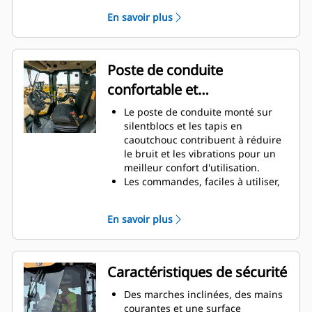
équivalant aux normes EPA Tier 3
En savoir plus
pour les États-Unis et Stage IIIA
pour l'Union européenne.
Le mode Éco limite le régime
moteur, ce qui permet de réduire
Poste de conduite
la consommation de carburant.
confortable et
ergonomique
Le poste de conduite monté sur
silentblocs et les tapis en
caoutchouc contribuent à réduire
le bruit et les vibrations pour un
meilleur confort d'utilisation.
Les commandes, faciles à utiliser,
sont regroupées par fonction et un
grand écran informe le
En savoir plus
conducteur du rendement de la
machine.
Le siège, l'accoudoir et la colonne
de direction sont réglables pour
Caractéristiques de sécurité
un confort optimal tout au long de
la journée.
Des marches inclinées, des mains
Les conducteurs sont protégés des
courantes et une surface