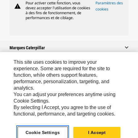
Pour activer cette fonction, vous
Paramètres des
warning
devez accepter l'utilisation de cookies
cookies
à des fins de fonctionnement, de
performances et de ciblage.
Marques Caterpillar
This site uses cookies to improve your
experience. Some are required for the site to
Caterpillar.com
function, while others support features,
performance, personalization, targeting, and
Contacter Caterpillar
analytics.
Mes Préférences Marketing
You can adjust your preferences anytime using
Cookie Settings.
Plan Du Site
By selecting I Accept, you agree to the use of
Cookie Settings
functional, performance, and targeting cookies.
Mentions Légales
Cookie Settings
I Accept
Confidentialité