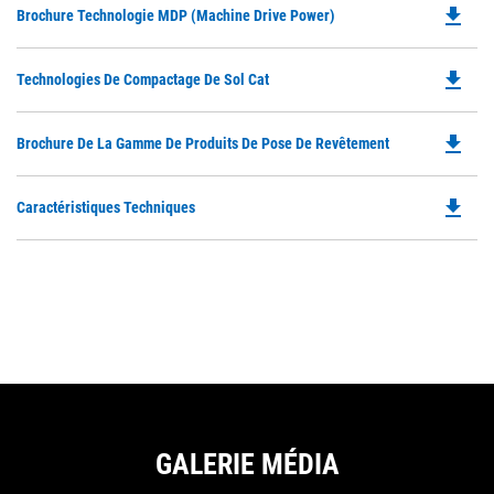
N
file_download
Do
Brochure Technologie MDP (Machine Drive Power)
in
Ta
P
a
O
N
file_download
Do
Technologies De Compactage De Sol Cat
in
Ta
P
a
O
N
file_download
Do
Brochure De La Gamme De Produits De Pose De Revêtement
in
Ta
P
a
O
N
file_download
Do
Caractéristiques Techniques
in
Ta
P
a
O
N
in
Ta
a
N
Ta
GALERIE MÉDIA