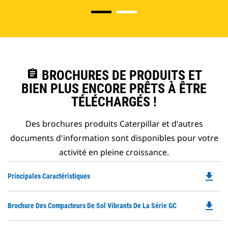
assignment
BROCHURES DE PRODUITS ET
BIEN PLUS ENCORE PRÊTS À ÊTRE
TÉLÉCHARGÉS !
Des brochures produits Caterpillar et d'autres
documents d'information sont disponibles pour votre
activité en pleine croissance.
file_download
Do
Principales Caractéristiques
P
O
file_download
Do
Brochure Des Compacteurs De Sol Vibrants De La Série GC
in
P
a
O