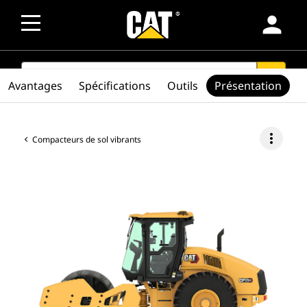
person
SEARCH
search
Avantages
Spécifications
Outils
Présentation
more_vert
Compacteurs de sol vibrants