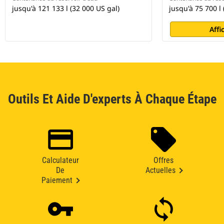
jusqu'à 121 133 l (32 000 US gal)
jusqu'à 75 700 l 
Affi
Outils Et Aide D'experts À Chaque Étape
Calculateur
Offres
De
Actuelles
Paiement