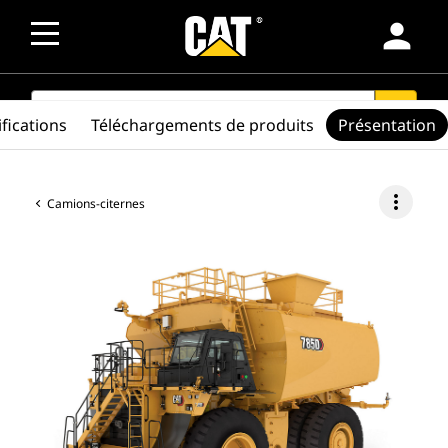
person
SEARCH
search
fications
Téléchargements de produits
Présentation
more_vert
Camions-citernes