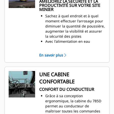
AMÉLIOREZ LA SÉCURITÉ ET LA
PRODUCTIVITÉ SUR VOTRE SITE
MINIER
Sachez à quel endroit et à quel
moment effectuer l'arrosage pour
diminuer la quantité de poussière,
augmenter la visibilité et assurer
la sécurité des pistes
Avec l'alimentation en eau
automatisée, le conducteur peut
rester concentré sur la conduite et
En savoir plus
la circulation
Lorsque le réservoir d'eau est
plein, le dispositif d'arrêt
automatique empêche tout
UNE CABINE
remplissage excessif, ce qui
CONFORTABLE
augmente également la durée de
vie des composants
CONFORT DU CONDUCTEUR
Surveillez le remplissage du
Grâce à sa conception
réservoir depuis la cabine
ergonomique, la cabine du 785D
Le système d'alimentation en eau
permet au conducteur de
intègre une fonction automatique
maîtriser toutes les commandes
de démarrage et d'arrêt en