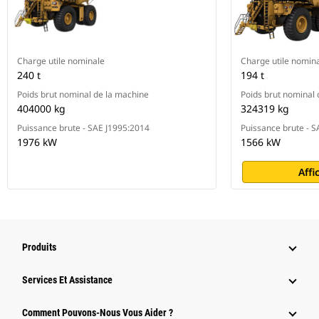
Charge utile nominale
Charge utile nomin
240 t
194 t
Poids brut nominal de la machine
Poids brut nominal 
404000 kg
324319 kg
Puissance brute - SAE J1995:2014
Puissance brute - S
1976 kW
1566 kW
Affi
Produits
Services Et Assistance
Comment Pouvons-Nous Vous Aider ?