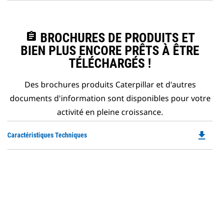
assignment
BROCHURES DE PRODUITS ET
BIEN PLUS ENCORE PRÊTS À ÊTRE
TÉLÉCHARGÉS !
Des brochures produits Caterpillar et d'autres
documents d'information sont disponibles pour votre
activité en pleine croissance.
file_download
Do
Caractéristiques Techniques
P
O
in
a
N
Ta