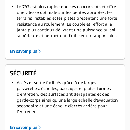
Le 793 est plus rapide que ses concurrents et offre
une vitesse optimale sur les pentes abruptes, les
terrains instables et les pistes présentant une forte
résistance au roulement. Le couple et l'effort à la
jante plus continus délivrent une puissance au sol
supérieure et permettent d'utiliser un rapport plus
élevé sur une pente.
Les impulsions vers l'avant et le couple sont
En savoir plus
maintenus à chaque passage de rapport avec une
sélection du rapport optimal, ce qui permet une
accélération plus rapide.
La transmission six vitesses Cat avec les toutes
SÉCURITÉ
dernières commandes à stratégie de commande
électronique de la productivité avancée (APECS), est
Accès et sortie facilités grâce à de larges
couplée au Moteur C175-16 pour délivrer une
passerelles, échelles, passages et plates-formes
puissance optimale sur une large plage de vitesses
d'entretien, des surfaces antidérapantes et des
de fonctionnement.
garde-corps ainsi qu'une large échelle d'évacuation
L'avantage d'un poids à vide de 13 à 19 tonnes (14-
secondaire et une échelle d'accès arrière pour
21 US t) par rapport aux tombereaux concurrents à
l'entretien.
entraînement électrique dans sa catégorie de taille
Un circuit de freinage breveté offre un freinage et
garantit que vous obtiendrez toute la charge utile
un ralentissement immédiats et résistants, ce qui
En savoir plus
que vous attendez.
améliore la maniabilité.