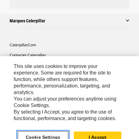
Marques Caterpillar
Caterpillar.com
Contacter Caterpillar
Mes Préférences Marketing
This site uses cookies to improve your
experience. Some are required for the site to
Plan Du Site
function, while others support features,
performance, personalization, targeting, and
Cookie Settings
analytics.
Mentions Légales
You can adjust your preferences anytime using
Cookie Settings.
Confidentialité
By selecting I Accept, you agree to the use of
functional, performance, and targeting cookies.
Africa, Middle East-French
© 2026 Caterpillar. Tous droits réservés
Cookie Settings
I Accept