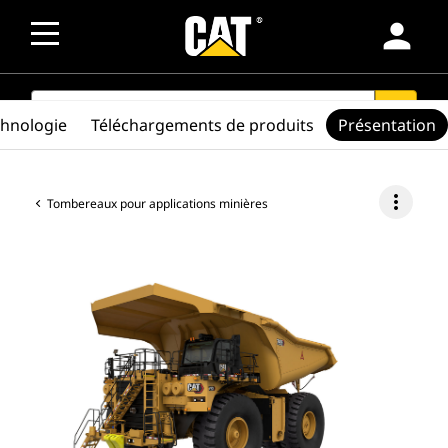
person
SEARCH
search
chnologie
Téléchargements de produits
Présentation
more_vert
Tombereaux pour applications minières