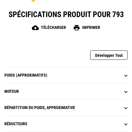
des fonctionnalités telles que l'inclinaison et
l'extension de la partie dédiée aux cuisses, des
SPÉCIFICATIONS PRODUIT POUR 793
renforts latéraux et un soutien lombaire réglables à
suspension pneumatique ainsi que des coussins
chauffants et refroidissants.
cloud_download
print
TÉLÉCHARGER
IMPRIMER
Développer Tout
POIDS (APPROXIMATIFS)
MOTEUR
RÉPARTITION DU POIDS, APPROXIMATIVE
RÉDUCTEURS