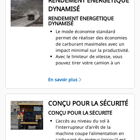
RENDEMENT ÉNERGÉTIQUE
La fonction de limitation de vitesse
DYNAMISÉ
de la machine choisit le rapport
optimal pour la vitesse actuelle.
RENDEMENT ÉNERGÉTIQUE
DYNAMISÉ
Le mode économie standard
permet de réaliser des économies
de carburant maximales avec un
impact minimal sur la productivité.
Avec le limiteur de vitesse, vous
pouvez tirer votre camion à un
régime moteur et à un rapport de
vitesse plus économes en
En savoir plus
carburant.
L'arrêt du moteur au ralenti se
déclenche automatiquement
lorsque le camion est en position
CONÇU POUR LA SÉCURITÉ
de stationnement et tourne au
CONÇU POUR LA SÉCURITÉ
ralenti pendant une durée
prédéfinie, ce qui permet
L'accès au niveau du sol à
d'économiser du carburant.
l'interrupteur d'arrêt de la
Construit avec le même moteur
machine coupe l'alimentation en
fiable Cat® 3412E refroidi par air,
carburant du moteur lorsqu'il est