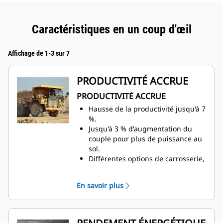
Caractéristiques en un coup d'œil
Affichage de 1-3 sur 7
PRODUCTIVITÉ ACCRUE
PRODUCTIVITÉ ACCRUE
Hausse de la productivité jusqu'à 7
%.
Jusqu'à 3 % d'augmentation du
couple pour plus de puissance au
sol.
​​​Différentes options de carrosserie,
ainsi que des combinaisons de
renfort et de ridelles, offrent la
En savoir plus
flexibilité nécessaire pour déplacer
une large mase volumique de
matériaux sans compromettre la
charge utile.