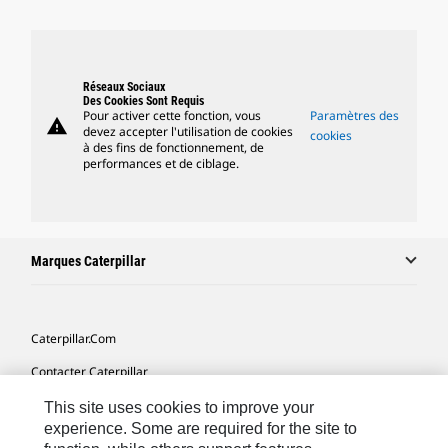
Réseaux Sociaux
Des Cookies Sont Requis
Pour activer cette fonction, vous
Paramètres des
warning
devez accepter l'utilisation de cookies
cookies
à des fins de fonctionnement, de
performances et de ciblage.
Marques Caterpillar
Caterpillar.com
Contacter Caterpillar
Mes Préférences Marketing
This site uses cookies to improve your
experience. Some are required for the site to
Plan Du Site