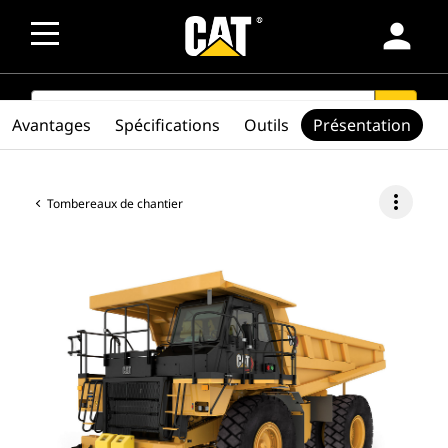
person
SEARCH
search
Avantages
Spécifications
Outils
Présentation
more_vert
Tombereaux de chantier