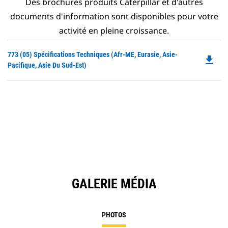
Des brochures produits Caterpillar et d'autres
documents d'information sont disponibles pour votre
activité en pleine croissance.
Do
773 (05) Spécifications Techniques (Afr-ME, Eurasie, Asie-
file_download
P
Pacifique, Asie Du Sud-Est)
O
in
a
N
Ta
GALERIE MÉDIA
PHOTOS