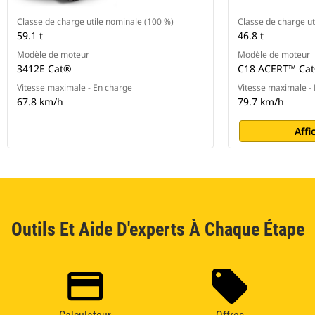
Classe de charge utile nominale (100 %)
Classe de charge ut
59.1 t
46.8 t
Modèle de moteur
Modèle de moteur
3412E Cat®
C18 ACERT™ Ca
Vitesse maximale - En charge
Vitesse maximale -
67.8 km/h
79.7 km/h
Affi
Outils Et Aide D'experts À Chaque Étape