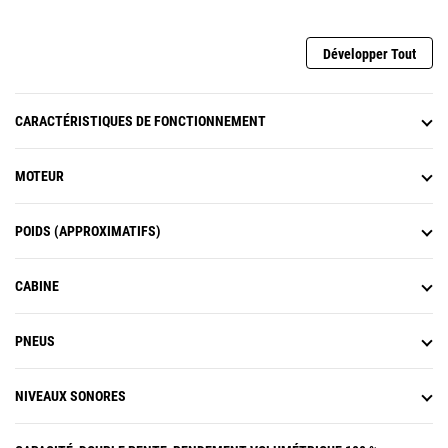
cas de défaillance de la source
d'alimentation de la direction
normale.
Développer Tout
Économisez sur les coûts de
carburant grâce à la protection
contre le surrégime du moteur -
CARACTÉRISTIQUES DE FONCTIONNEMENT
qui détecte électroniquement l'état
du moteur et passe
automatiquement à la vitesse
MOTEUR
supérieure afin d'éviter le
surrégime du moteur.
POIDS (APPROXIMATIFS)
CABINE
PNEUS
NIVEAUX SONORES