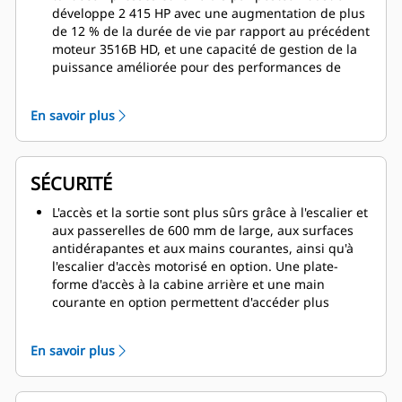
développe 2 415 HP avec une augmentation de plus
de 12 % de la durée de vie par rapport au précédent
moteur 3516B HD, et une capacité de gestion de la
puissance améliorée pour des performances de
transport maximales dans les applications minières
les plus exigeantes.
En savoir plus
La réserve de couple nette de 23 % offre une force
de surcharge inégalée lors de l'accélération, sur des
pentes raides et sur des terrains irréguliers. La
réserve de couple s'adapte aux points de passage
SÉCURITÉ
des rapports afin de garantir une efficacité
maximale et des temps de cycle rapides.
L'accès et la sortie sont plus sûrs grâce à l'escalier et
La transmission powershift à six vitesses Cat et la
aux passerelles de 600 mm de large, aux surfaces
chaîne cinématique mécanique, associées au
antidérapantes et aux mains courantes, ainsi qu'à
moteur 3516B à forte cylindrée et à injection
l'escalier d'accès motorisé en option. Une plate-
électronique, fournissent une puissance et une
forme d'accès à la cabine arrière et une main
efficacité constantes pour des performances
courante en option permettent d'accéder plus
optimales de la chaîne cinématique
facilement au panneau de service de la cabine et à
La 793D a un avantage de poids à vide par rapport
la fenêtre arrière.
En savoir plus
aux machines concurrentes. Il permet de
Un circuit de freinage breveté offre un freinage et
transporter plus de marchandises à chaque
un ralentissement immédiats et résistants, ce qui
chargement, tout en améliorant la durée de vie des
améliore la maniabilité.