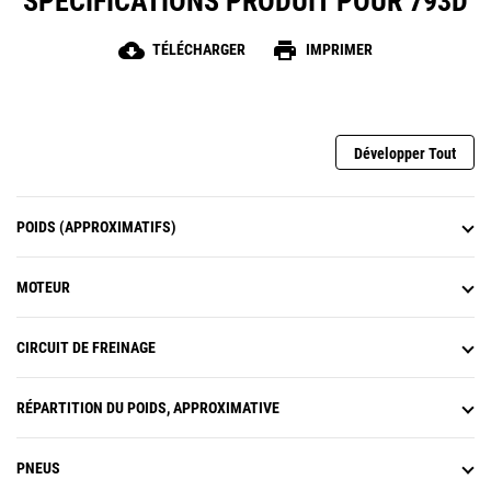
SPÉCIFICATIONS PRODUIT POUR 793D
de compenser le poids de l'opérateur et de
maintenir le siège réglé pour une position et une
conduite des plus confortables.
cloud_download
print
TÉLÉCHARGER
IMPRIMER
Développer Tout
POIDS (APPROXIMATIFS)
MOTEUR
CIRCUIT DE FREINAGE
RÉPARTITION DU POIDS, APPROXIMATIVE
PNEUS