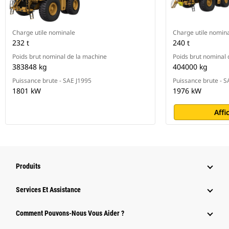
Charge utile nominale
Charge utile nomin
232 t
240 t
Poids brut nominal de la machine
Poids brut nominal 
383848 kg
404000 kg
Puissance brute - SAE J1995
Puissance brute - 
1801 kW
1976 kW
Affi
Produits
Services Et Assistance
Comment Pouvons-Nous Vous Aider ?