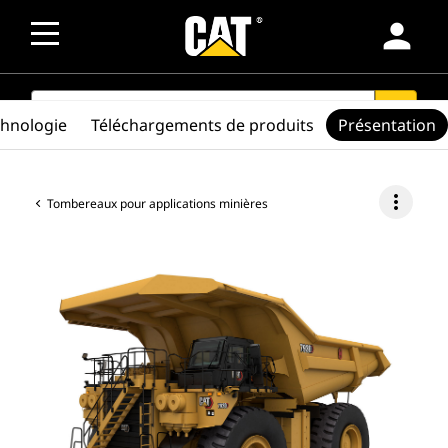
person
SEARCH
search
chnologie
Téléchargements de produits
Présentation
more_vert
Tombereaux pour applications minières