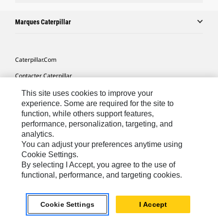
Marques Caterpillar
Caterpillar.com
Contacter Caterpillar
Mes Préférences Marketing
This site uses cookies to improve your
experience. Some are required for the site to
Plan Du Site
function, while others support features,
performance, personalization, targeting, and
Cookie Settings
analytics.
Mentions Légales
You can adjust your preferences anytime using
Cookie Settings.
Confidentialité
By selecting I Accept, you agree to the use of
functional, performance, and targeting cookies.
Africa, Middle East-French
© 2026 Caterpillar. Tous droits réservés
Cookie Settings
I Accept