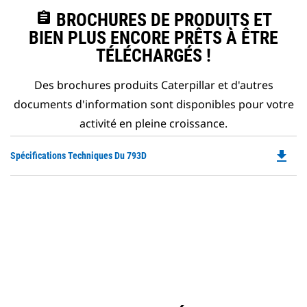
assignment
BROCHURES DE PRODUITS ET
BIEN PLUS ENCORE PRÊTS À ÊTRE
TÉLÉCHARGÉS !
Des brochures produits Caterpillar et d'autres
documents d'information sont disponibles pour votre
activité en pleine croissance.
file_download
Do
Spécifications Techniques Du 793D
P
O
in
a
N
Ta