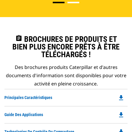
assignment
BROCHURES DE PRODUITS ET
BIEN PLUS ENCORE PRÊTS À ÊTRE
TÉLÉCHARGÉS !
Des brochures produits Caterpillar et d'autres
documents d'information sont disponibles pour votre
activité en pleine croissance.
file_download
Do
Principales Caractéristiques
P
O
file_download
Do
Guide Des Applications
in
P
a
O
N
file_download
Do
Technologies De Contrôle Du Compactage