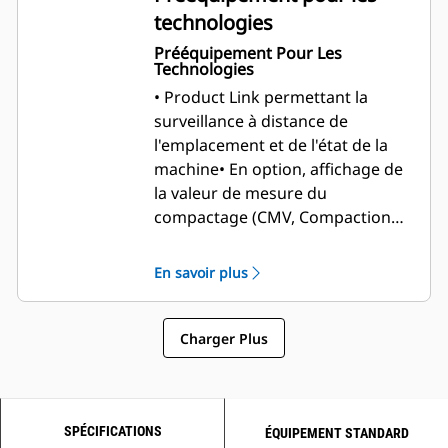
technologies
Prééquipement Pour Les
Technologies
• Product Link permettant la
surveillance à distance de
l'emplacement et de l'état de la
machine
• En option, affichage de
la valeur de mesure du
compactage (CMV, Compaction
Measurement Value) afin de
permettre au conducteur des
En savoir plus
performances et une
homogénéité accrues du
compactage
Charger Plus
SPÉCIFICATIONS
ÉQUIPEMENT STANDARD