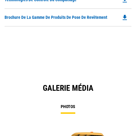
in
Ta
P
a
O
N
file_download
Do
Brochure De La Gamme De Produits De Pose De Revêtement
in
Ta
P
a
O
N
in
Ta
a
N
Ta
GALERIE MÉDIA
PHOTOS