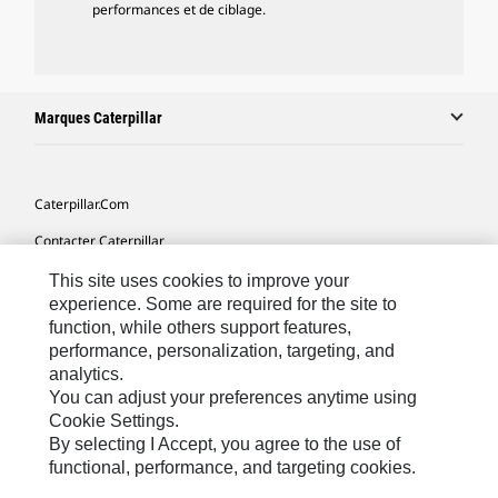
performances et de ciblage.
Marques Caterpillar
Caterpillar.com
Contacter Caterpillar
Mes Préférences Marketing
This site uses cookies to improve your
experience. Some are required for the site to
Plan Du Site
function, while others support features,
performance, personalization, targeting, and
Cookie Settings
analytics.
Légales
You can adjust your preferences anytime using
Cookie Settings.
Confidentialité
By selecting I Accept, you agree to the use of
functional, performance, and targeting cookies.