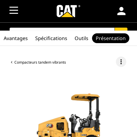
person
SEARCH
search
Avantages
Spécifications
Outils
Présentation
more_vert
Compacteurs tandem vibrants