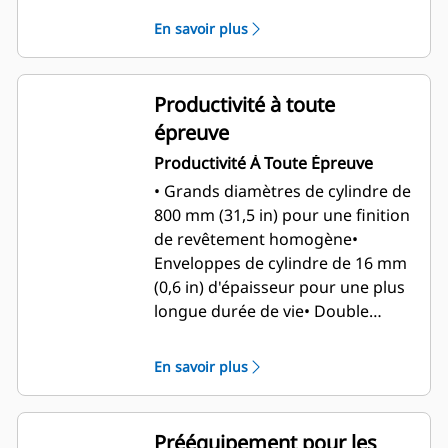
l'opérateur coulissant en option
En savoir plus
et doubles leviers de propulsion
pour réduire la fatigue de
l'opérateur et améliorer la
Productivité à toute
visibilité de la surface de travail
épreuve
Productivité À Toute Épreuve
• Grands diamètres de cylindre de
800 mm (31,5 in) pour une finition
de revêtement homogène
•
Enveloppes de cylindre de 16 mm
(0,6 in) d'épaisseur pour une plus
longue durée de vie
• Double
fréquence de vibration et options
de ballast pour maximiser la force
En savoir plus
de compactage
• Moteur C1.7T
délivrant une puissance de 36 kW
(48,2 hp) (brute)
Prééquipement pour les