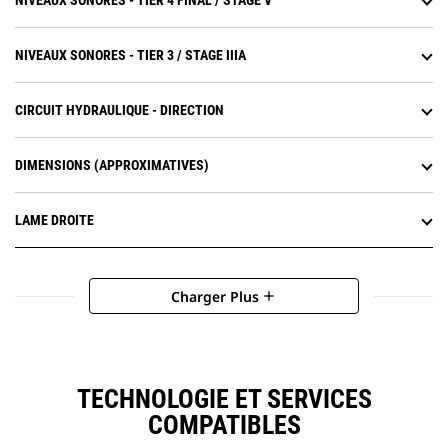
NIVEAUX SONORES - TIER 4 FINAL / STAGE V
embrayage de blocage élimine les
pertes du convertisseur de couple
tout en réduisant la chaleur du
NIVEAUX SONORES - TIER 3 / STAGE IIIA
système. Améliore les vitesses de
translation et améliore le
rendement énergétique.
CIRCUIT HYDRAULIQUE - DIRECTION
Le convertisseur de couple
verrouillable transfère plus de
DIMENSIONS (APPROXIMATIVES)
puissance au sol et optimise le
rendement énergétique quelle
que soit l'application.
LAME DROITE
Charger Plus
add
TECHNOLOGIE ET SERVICES
COMPATIBLES