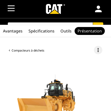
person
SEARCH
search
Avantages
Spécifications
Outils
Présentation
more_vert
Compacteurs à déchets