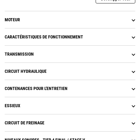
du circuit électrique et du moteur.
Bénéficiez d'une impulsion
supplémentaire dans les pentes et
MOTEUR
réalisez des économies de
carburant en profitant de cette
impulsion grâce aux commandes
CARACTÉRISTIQUES DE FONCTIONNEMENT
de transmission APECS du système
de commande électronique avancé
TRANSMISSION
des points de passage.
Les conducteurs sont moins
fatigués avec le verrouillage de
CIRCUIT HYDRAULIQUE
l'accélérateur qui maintient le
régime moteur.
Équipé d'un convertisseur de
CONTENANCES POUR L'ENTRETIEN
couple Cat à embrayage à
verrouillage, ce qui permet
d'éliminer les pertes du
ESSIEUX
convertisseur de couple (TC) tout
en réduisant la chaleur du
CIRCUIT DE FREINAGE
système et en transférant plus de
puissance au sol.
Le convertisseur de couple à