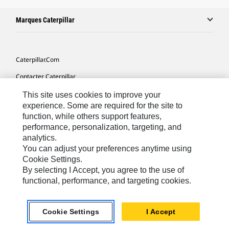
Marques Caterpillar
Caterpillar.com
Contacter Caterpillar
Mes Préférences Marketing
This site uses cookies to improve your
experience. Some are required for the site to
Plan Du Site
function, while others support features,
performance, personalization, targeting, and
Cookie Settings
analytics.
Légales
You can adjust your preferences anytime using
Cookie Settings.
Confidentialité
By selecting I Accept, you agree to the use of
functional, performance, and targeting cookies.
Europe - Français
© 2026 Caterpillar. Tous droits réservés.
Cookie Settings
I Accept