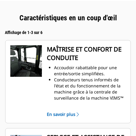
Caractéristiques en un coup d'œil
Affichage de 1-3 sur 6
MAÎTRISE ET CONFORT DE
CONDUITE
Accoudoir rabattable pour une
entrée/sortie simplifiées.
Conducteurs tenus informés de
l'état et du fonctionnement de la
machine grâce à la centrale de
surveillance de la machine VIMS™
(système de gestion des
informations vitales) 3G.
En savoir plus
Visibilité améliorées grâce à la
caméra de vision arrière montée
de série.
La régulation automatique de la