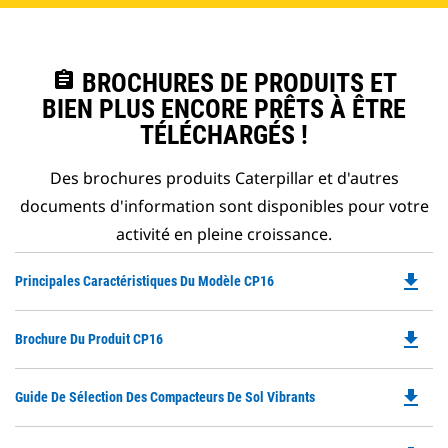
assignment
BROCHURES DE PRODUITS ET
BIEN PLUS ENCORE PRÊTS À ÊTRE
TÉLÉCHARGÉS !
Des brochures produits Caterpillar et d'autres
documents d'information sont disponibles pour votre
activité en pleine croissance.
file_download
Do
Principales Caractéristiques Du Modèle CP16
P
O
file_download
Do
Brochure Du Produit CP16
in
P
a
O
N
file_download
Do
Guide De Sélection Des Compacteurs De Sol Vibrants
in
Ta
P
a
O
N