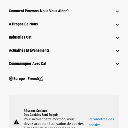
Comment Pouvons-Nous Vous Aider?
À Propos De Nous
Industries Cat
Actualités Et Événements
Communiquer Avec Cat
Europe ‧ French
Réseaux Sociaux
Des Cookies Sont Requis
Pour activer cette fonction, vous
Paramètres des
warning
devez accepter l'utilisation de cookies
cookies