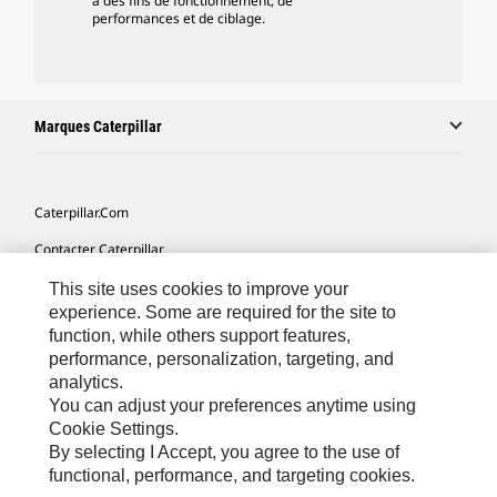
à des fins de fonctionnement, de
performances et de ciblage.
Marques Caterpillar
Caterpillar.com
Contacter Caterpillar
Mes Préférences Marketing
This site uses cookies to improve your
experience. Some are required for the site to
Plan Du Site
function, while others support features,
performance, personalization, targeting, and
Cookie Settings
analytics.
Légales
You can adjust your preferences anytime using
Cookie Settings.
Confidentialité
By selecting I Accept, you agree to the use of
functional, performance, and targeting cookies.