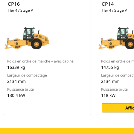
CP16
CP14
Tier 4 / Stage V
Tier 4 / Stage V
Poids en ordre de marche – avec cabine
Poids en ordre de 
16339 kg
14755 kg
Largeur de compactage
Largeur de compac
2134 mm
2134 mm
Puissance brute
Puissance brute
130.4 kW
118 kW
Affi