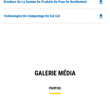
file_download
Do
Brochure De La Gamme De Produits De Pose De Revêtement
in
Ta
P
a
O
N
file_download
Do
Technologies De Compactage De Sol Cat
in
Ta
P
a
O
N
in
Ta
a
N
Ta
GALERIE MÉDIA
PHOTOS