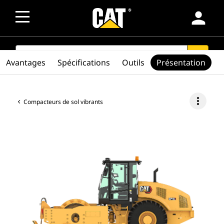
person
SEARCH
search
Avantages
Spécifications
Outils
Présentation
more_vert
Compacteurs de sol vibrants