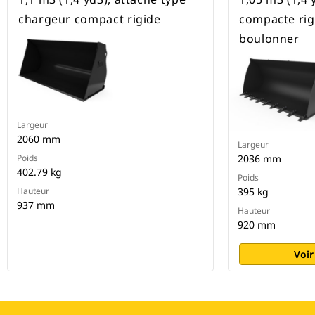
chargeur compact rigide
compacte rig
boulonner
Largeur
2060 mm
Largeur
Poids
2036 mm
402.79 kg
Poids
Hauteur
395 kg
937 mm
Hauteur
920 mm
Voir