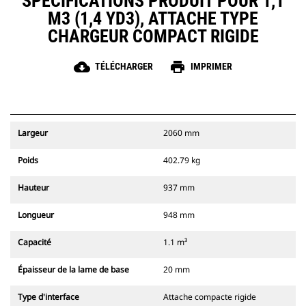
SPÉCIFICATIONS PRODUIT POUR 1,1
M3 (1,4 YD3), ATTACHE TYPE
CHARGEUR COMPACT RIGIDE
cloud_download
print
TÉLÉCHARGER
IMPRIMER
Largeur
2060 mm
Poids
402.79 kg
Hauteur
937 mm
Longueur
948 mm
Capacité
1.1 m³
Épaisseur de la lame de base
20 mm
Type d'interface
Attache compacte rigide