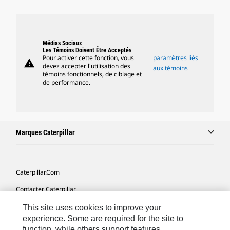
Médias Sociaux
Les Témoins Doivent Être Acceptés
Pour activer cette fonction, vous
paramètres liés
warning
devez accepter l'utilisation des
aux témoins
témoins fonctionnels, de ciblage et
de performance.
Marques Caterpillar
Caterpillar.com
Contacter Caterpillar
Mes Préférences Marketing
This site uses cookies to improve your
experience. Some are required for the site to
Plan Du Site
function, while others support features,