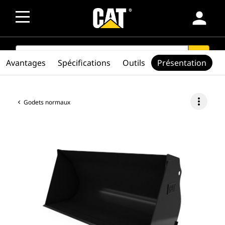
person
SEARCH
search
Avantages
Spécifications
Outils
Présentation
more_vert
Godets normaux