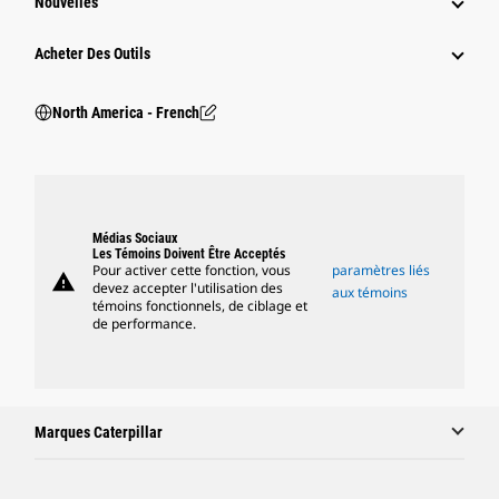
Nouvelles
Acheter Des Outils
North America - French
Médias Sociaux
Les Témoins Doivent Être Acceptés
Pour activer cette fonction, vous
paramètres liés
warning
devez accepter l'utilisation des
aux témoins
témoins fonctionnels, de ciblage et
de performance.
Marques Caterpillar