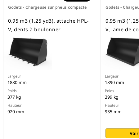
Godets - Chargeuse sur pneus compacte
Godets - Charge
0,95 m3 (1,25 yd3), attache HPL-
0,95 m3 (1,25
V, dents à boulonner
V, lame de c
Largeur
Largeur
1880 mm
1890 mm
Poids
Poids
377 kg
399 kg
Hauteur
Hauteur
920 mm
935 mm
Voir