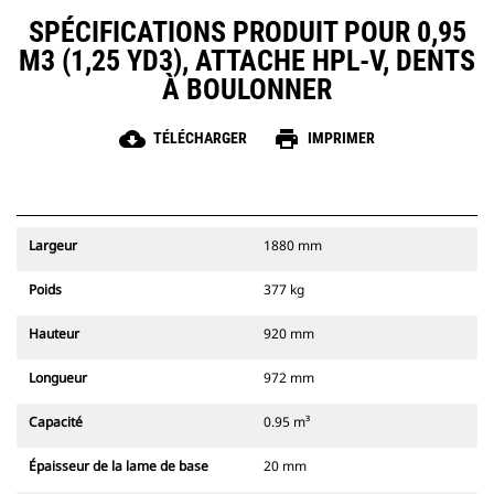
SPÉCIFICATIONS PRODUIT POUR 0,95
M3 (1,25 YD3), ATTACHE HPL-V, DENTS
À BOULONNER
cloud_download
print
TÉLÉCHARGER
IMPRIMER
Largeur
1880 mm
Poids
377 kg
Hauteur
920 mm
Longueur
972 mm
Capacité
0.95 m³
Épaisseur de la lame de base
20 mm