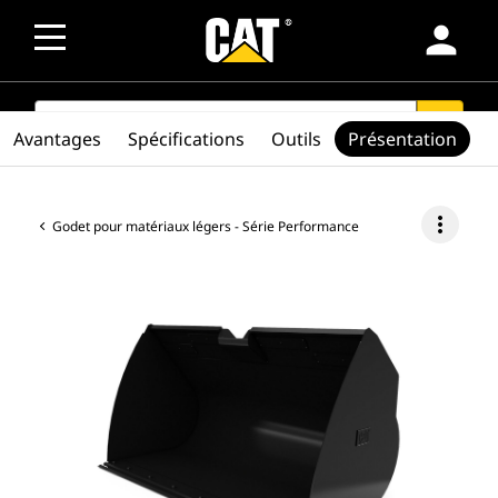
person
SEARCH
search
Avantages
Spécifications
Outils
Présentation
more_vert
Godet pour matériaux légers - Série Performance