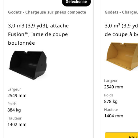
Sélectionné
Godets - Chargeuse sur pneus compacte
Godets - Charge
3,0 m3 (3,9 yd3), attache
3,0 m³ (3,9 yd
Fusion™, lame de coupe
de coupe à b
boulonnée
Largeur
2549 mm
Largeur
2549 mm
Poids
878 kg
Poids
884 kg
Hauteur
1404 mm
Hauteur
1402 mm
Voir