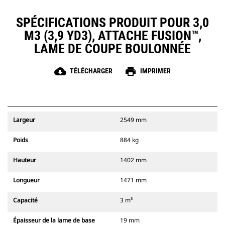
SPÉCIFICATIONS PRODUIT POUR 3,0
M3 (3,9 YD3), ATTACHE FUSION™,
LAME DE COUPE BOULONNÉE
cloud_download
print
TÉLÉCHARGER
IMPRIMER
Largeur
2549 mm
Poids
884 kg
Hauteur
1402 mm
Longueur
1471 mm
Capacité
3 m³
Épaisseur de la lame de base
19 mm