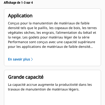
Affichage de 1-3 sur 4
Application
Conçus pour la manutention de matériaux de faible
densité tels que le paillis, les copeaux de bois, les terres
végétales sèches, les engrais, l'alimentation du bétail et
la neige. Les godets pour matériau léger de la série
Performance sont conçus avec une capacité supérieure
pour les applications de matériaux de faible densité
propres aux segments de l'agriculture, du traitement
des déchets, etc. Ces applications nécessitent
En savoir plus
généralement des forces d'arrachage modérées à
faibles. Le facteur de remplissage pour les godets de la
série Performance permet d'obtenir une capacité
jusqu'à 115 % supérieure que celle spécifiée.
Grande capacité
La capacité accrue augmente la productivité dans les
travaux de manutention de matériaux légers.