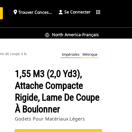
Se Connecter
place
apps
Trouver Concessionnaire
h
North America-Français
ame de coupe à boulonner
Impériales
Métrique
1,55 M3 (2,0 Yd3),
Attache Compacte
Rigide, Lame De Coupe
À Boulonner
Godets Pour Matériaux Légers