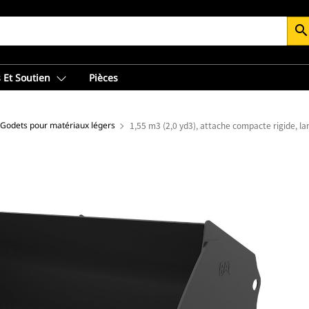
searc
 Et Soutien
Pièces
Godets pour matériaux légers
1,55 m3 (2,0 yd3), attache compacte rigide, l