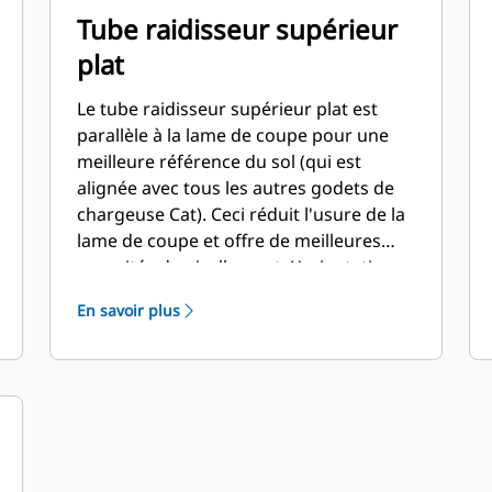
Tube raidisseur supérieur
plat
Le tube raidisseur supérieur plat est
parallèle à la lame de coupe pour une
meilleure référence du sol (qui est
alignée avec tous les autres godets de
chargeuse Cat). Ceci réduit l'usure de la
lame de coupe et offre de meilleures
capacités de nivellement. L'orientation
et le placement de la lame peuvent être
En savoir plus
plus faciles à évaluer depuis la cabine.