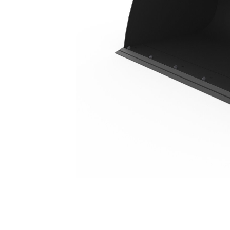
1,55 M3 (2,0 Yd3), Attache Compacte Rigide, Lame De Coupe À Boulonner
Ava
Modifier le modèle