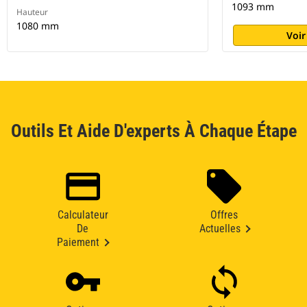
1093 mm
Hauteur
1080 mm
Voir
Outils Et Aide D'experts À Chaque Étape
Calculateur
Offres
De
Actuelles
Paiement