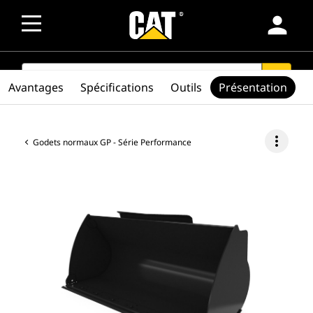
person
SEARCH
search
Avantages
Spécifications
Outils
Présentation
more_vert
Godets normaux GP - Série Performance