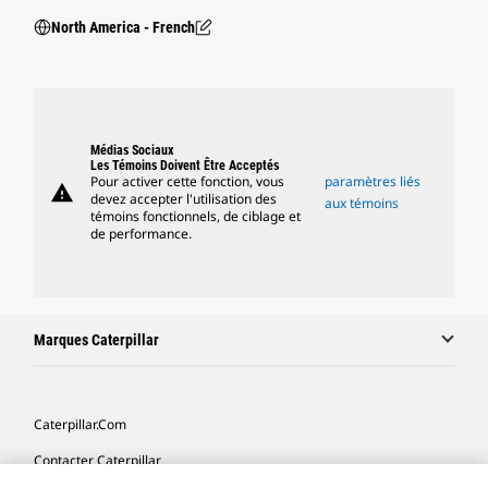
North America - French
Médias Sociaux
Les Témoins Doivent Être Acceptés
Pour activer cette fonction, vous
paramètres liés
warning
devez accepter l'utilisation des
aux témoins
témoins fonctionnels, de ciblage et
de performance.
Marques Caterpillar
Caterpillar.com
Contacter Caterpillar