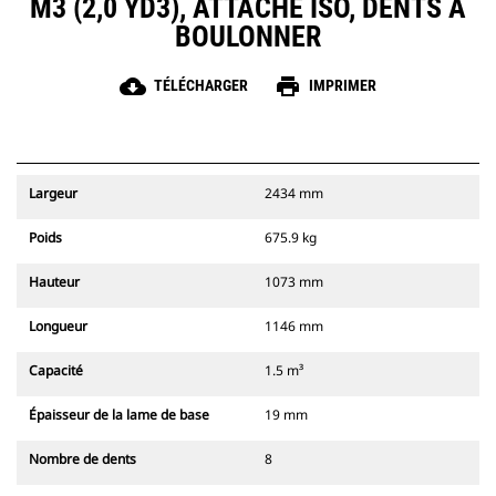
M3 (2,0 YD3), ATTACHE ISO, DENTS À
BOULONNER
cloud_download
print
TÉLÉCHARGER
IMPRIMER
Largeur
2434 mm
Poids
675.9 kg
Hauteur
1073 mm
Longueur
1146 mm
Capacité
1.5 m³
Épaisseur de la lame de base
19 mm
Nombre de dents
8