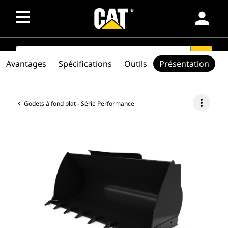
person
SEARCH
search
Avantages
Spécifications
Outils
Présentation
more_vert
Godets à fond plat - Série Performance