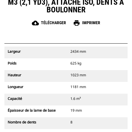
M3 (2,1 YD3), ATTACHE ISO, DENTS À
BOULONNER
cloud_download
print
TÉLÉCHARGER
IMPRIMER
Largeur
2434 mm
Poids
625 kg
Hauteur
1023 mm
Longueur
1181 mm
Capacité
1.6 m³
Épaisseur de la lame de base
19 mm
Nombre de dents
8