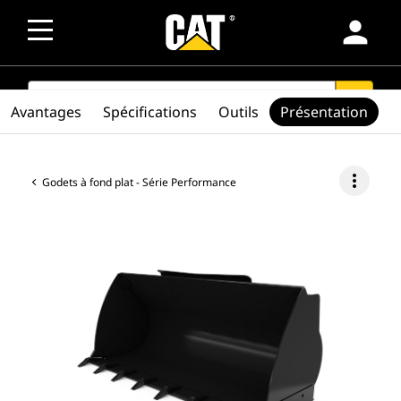
person
SEARCH
search
Avantages
Spécifications
Outils
Présentation
more_vert
Godets à fond plat - Série Performance