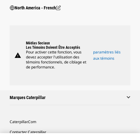
North America - French
Médias Sociaux
Les Témoins Doivent Être Acceptés
Pour activer cette fonction, vous
paramètres liés
warning
devez accepter l'utilisation des
aux témoins
témoins fonctionnels, de ciblage et
de performance.
Marques Caterpillar
Caterpillar.com
Contacter Caterpillar