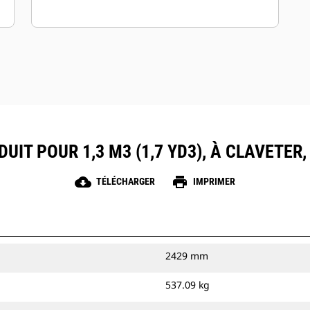
UIT POUR 1,3 M3 (1,7 YD3), À CLAVETE
cloud_download
print
TÉLÉCHARGER
IMPRIMER
2429 mm
537.09 kg