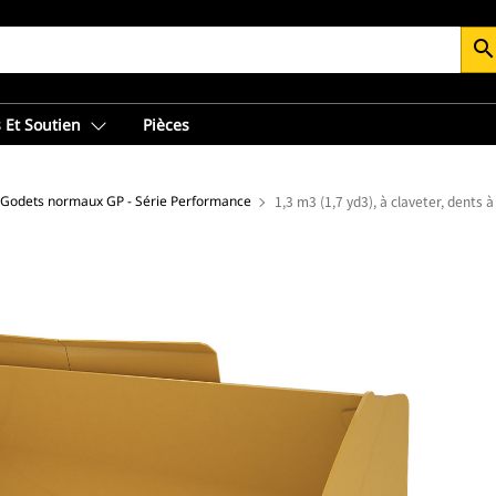
searc
 Et Soutien
Pièces
Godets normaux GP - Série Performance
1,3 m3 (1,7 yd3), à claveter, dents 