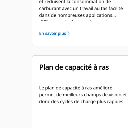
et réduisent la consommation de
carburant avec un travail au tas facilité
dans de nombreuses applications
différentes. Le facteur de remplissage
pour les godets de la série Performance
En savoir plus
permet d'obtenir une capacité jusqu'à
115 % supérieure que celle spécifiée.
Plan de capacité à ras
Le plan de capacité à ras amélioré
permet de meilleurs champs de vision et
donc des cycles de charge plus rapides.