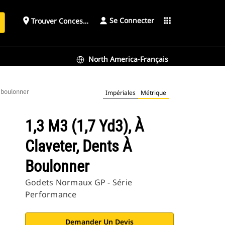
Se Connecter
place
apps
Trouver Concessionnaire
h
North America-Français
à boulonner
Impériales
Métrique
1,3 M3 (1,7 Yd3), À
Claveter, Dents À
Boulonner
Godets Normaux GP - Série
Performance
Demander Un Devis