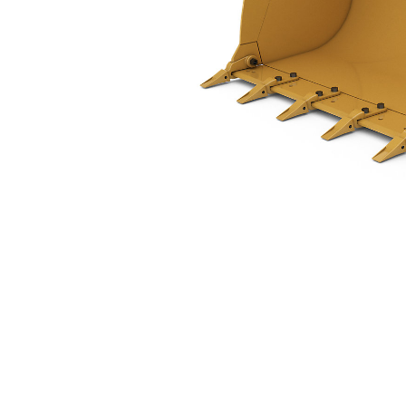
1,3 M3 (1,7 Yd3), À Claveter, Dents À Boulonner
Ava
Modifier le modèle