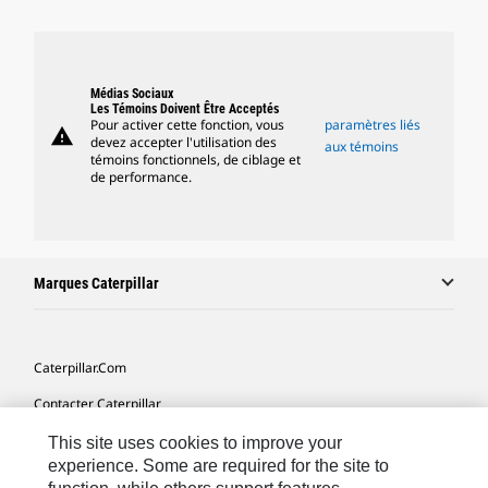
Médias Sociaux
Les Témoins Doivent Être Acceptés
Pour activer cette fonction, vous
paramètres liés
warning
devez accepter l'utilisation des
aux témoins
témoins fonctionnels, de ciblage et
de performance.
Marques Caterpillar
Caterpillar.com
Contacter Caterpillar
Mes Préférences Marketing
This site uses cookies to improve your
experience. Some are required for the site to
Plan Du Site