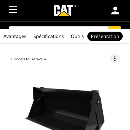
person
SEARCH
search
Avantages
Spécifications
Outils
Présentation
more_vert
Godets tous-travaux