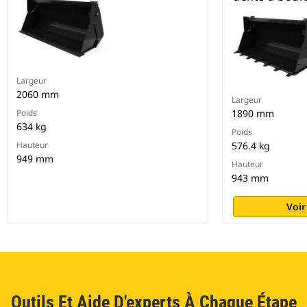
Largeur
2060 mm
Largeur
Poids
1890 mm
634 kg
Poids
Hauteur
576.4 kg
949 mm
Hauteur
943 mm
Voir
Outils Et Aide D'experts À Chaque Étape