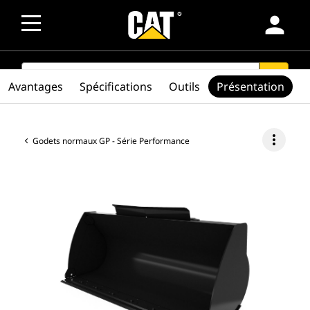
person
SEARCH
search
Avantages
Spécifications
Outils
Présentation
more_vert
Godets normaux GP - Série Performance