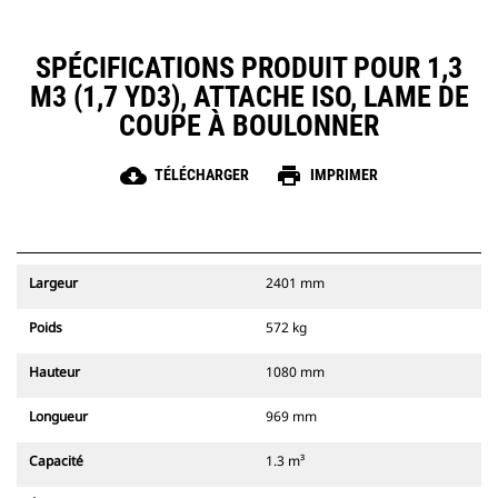
SPÉCIFICATIONS PRODUIT POUR 1,3
M3 (1,7 YD3), ATTACHE ISO, LAME DE
COUPE À BOULONNER
cloud_download
print
TÉLÉCHARGER
IMPRIMER
Largeur
2401 mm
Poids
572 kg
Hauteur
1080 mm
Longueur
969 mm
Capacité
1.3 m³