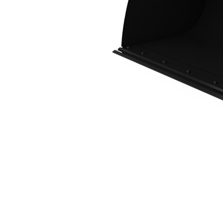
2,5 M3 (3,3 Yd3), Attache ISO, Lame De Coupe À Boulonner
Ava
Modifier le modèle