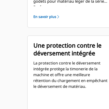
godets pour matériau léger de la série
Performance sont conçus avec une
capacité supérieure pour les
En savoir plus
applications de matériaux de faible
densité propres aux segments de
l'agriculture, du traitement des déchets,
etc. Ces applications nécessitent
généralement des forces d'arrachage
Une protection contre le
modérées à faibles. Le facteur de
déversement intégrée
remplissage pour les godets de la série
Performance permet d'obtenir une
La protection contre le déversement
capacité jusqu'à 115 % supérieure que
intégrée protège la timonerie de la
celle spécifiée.
machine et offre une meilleure
rétention du chargement en empêchant
le déversement de matériau.