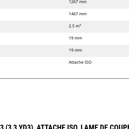
1267 mm
1467 mm
2.5 m³
19 mm
19 mm
Attache ISO
 (3,3 YD3), ATTACHE ISO, LAME DE COU