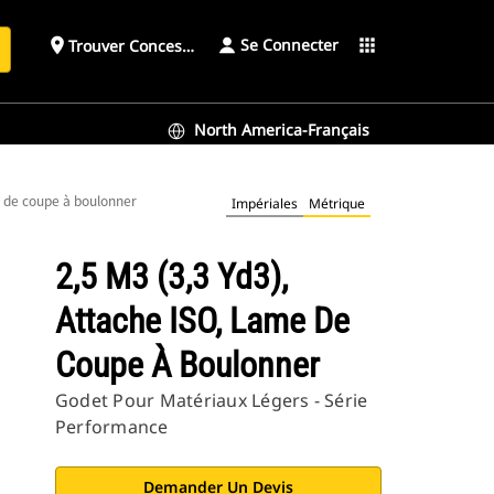
Se Connecter
place
apps
Trouver Concessionnaire
h
North America-Français
e de coupe à boulonner
Impériales
Métrique
2,5 M3 (3,3 Yd3),
Attache ISO, Lame De
Coupe À Boulonner
Godet Pour Matériaux Légers - Série
Performance
Demander Un Devis