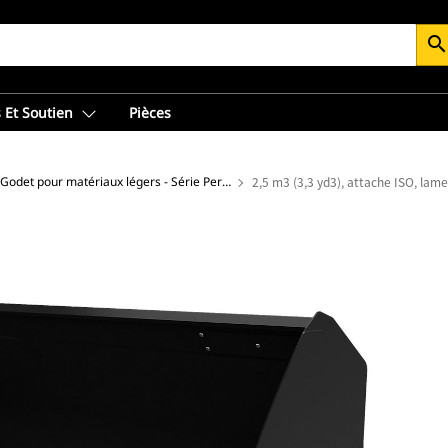
searc
 Et Soutien
Pièces
Godet pour matériaux légers - Série Performance
2,5 m3 (3,3 yd3), attache ISO, lam