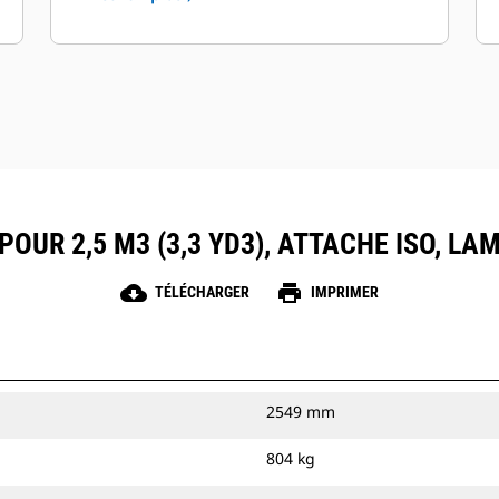
POUR 2,5 M3 (3,3 YD3), ATTACHE ISO, L
cloud_download
print
TÉLÉCHARGER
IMPRIMER
2549 mm
804 kg