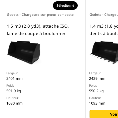
Sélectionné
Godets - Chargeuse sur pneus compacte
Godets - Charge
1,5 m3 (2,0 yd3), attache ISO,
1,4 m3 (1,8 y
lame de coupe à boulonner
dents à boul
Largeur
Largeur
2401 mm
2429 mm
Poids
Poids
591.9 kg
550.2 kg
Hauteur
Hauteur
1080 mm
1093 mm
Voir