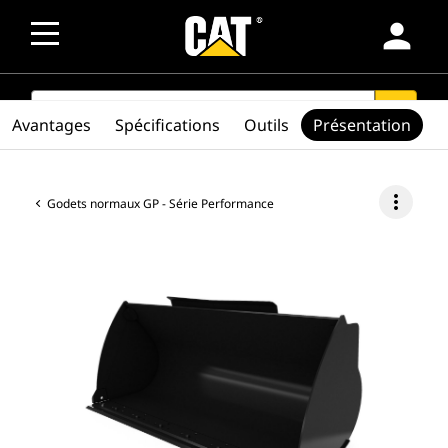
person
SEARCH
search
Avantages
Spécifications
Outils
Présentation
more_vert
Godets normaux GP - Série Performance