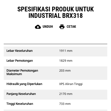
SPESIFIKASI PRODUK UNTUK
INDUSTRIAL BRX318
cloud_download
print
UNDUH
CETAK
Lebar Keseluruhan
1911 mm
Lebar Pemotongan
1829 mm
Diameter Pemotongan
203 mm
Maksimum
Hidraulik yang Diperlukan
XPS Aliran Tinggi
Panjang Keseluruhan
2170 mm
Tinggi Keseluruhan
733 mm