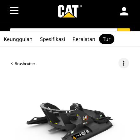
person
SEARCH
search
Keunggulan
Spesifikasi
Peralatan
Tur
more_vert
Brushcutter