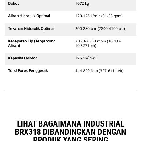
Bobot
1072 kg
Aliran Hidraulik Optimal
120-125 L/min (31-33 gpm)
Tekanan Hidraulik Optimal
200-280 bar (2800-4100 psi)
Kecepatan Tip (Tergantung
3.180-3.300 mpm (10.433-
Aliran)
10.827 fpm)
Kapasitas Motor
195 cm³/rev
Torsi Poros Penggerak
444-829 N·m (327-611 lb/ft)
LIHAT BAGAIMANA INDUSTRIAL
BRX318 DIBANDINGKAN DENGAN
PRODUK YANG SERING