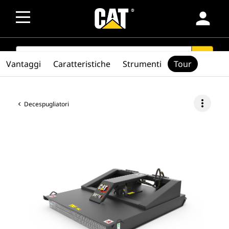
person
SEARCH
search
Vantaggi
Caratteristiche
Strumenti
Tour
more_vert
Decespugliatori