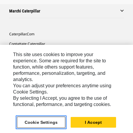
Marchi Caterpillar
Caterpillar.com
Contattate Caterpillar
Le Mie Preferenze Di Marketing
This site uses cookies to improve your
experience. Some are required for the site to
Mappa Del Sito
function, while others support features,
performance, personalization, targeting, and
Cookie Settings
analytics.
Informazioni Legali
You can adjust your preferences anytime using
Cookie Settings.
Tutela Della Privacy
By selecting I Accept, you agree to the use of
functional, performance, and targeting cookies.
Europe - Italian
© 2026 Caterpillar. Tutti i diritti riservati.
Cookie Settings
I Accept