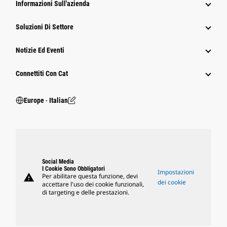
Informazioni Sull'azienda
Soluzioni Di Settore
Notizie Ed Eventi
Connettiti Con Cat
Europe ‧ Italian
Social Media
I Cookie Sono Obbligatori
Impostazioni
warning
Per abilitare questa funzione, devi
dei cookie
accettare l'uso dei cookie funzionali,
di targeting e delle prestazioni.