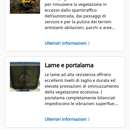
per rimuovere la vegetazione in
eccesso dallo spartitraffico
dell'autostrada, dai passaggi di
servizio e per la pulizia dei terreni
antistanti abitazioni, parchi e aree
ricreative.
Ulteriori informazioni
Lame e portalama
Le lame ad alta resistenza offrono
eccellenti livelli di taglio e durata ed
elevate prestazioni di sminuzzamento
della vegetazione eccessiva. I
portalama completamente bilanciati
impediscono le vibrazioni superflue. Il
portalama affusolato consente al
tagliente di raggiungere ceppi e
Ulteriori informazioni
rocce.