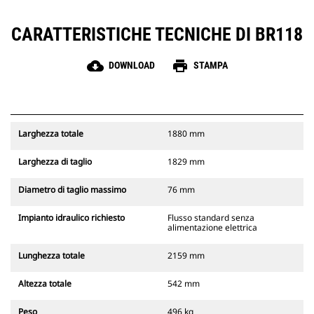
CARATTERISTICHE TECNICHE DI BR118
cloud_download
print
DOWNLOAD
STAMPA
Larghezza totale
1880 mm
Larghezza di taglio
1829 mm
Diametro di taglio massimo
76 mm
Impianto idraulico richiesto
Flusso standard senza
alimentazione elettrica
Lunghezza totale
2159 mm
Altezza totale
542 mm
Peso
496 kg