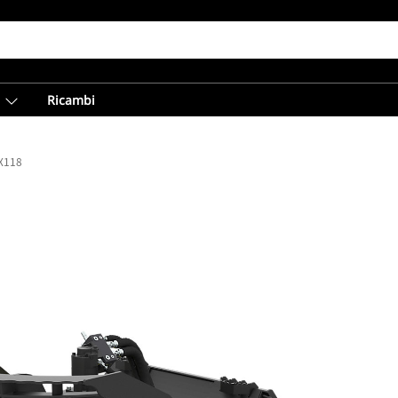
Ricambi
RX118