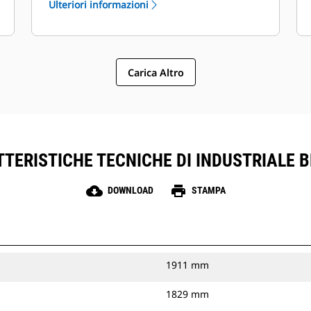
Ulteriori informazioni
dal motore e la cavitazione.
Carica Altro
TERISTICHE TECNICHE DI INDUSTRIALE 
cloud_download
print
DOWNLOAD
STAMPA
1911 mm
1829 mm