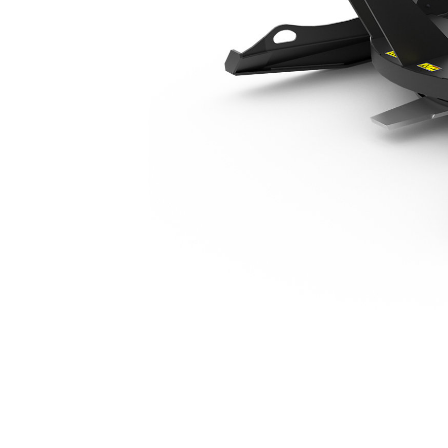
Industriale BRX118
Van
Cambia modello