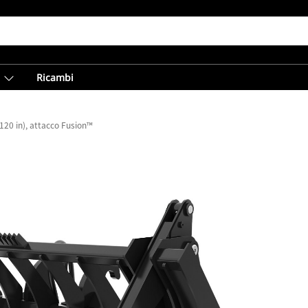
Ricambi
120 in), attacco Fusion™