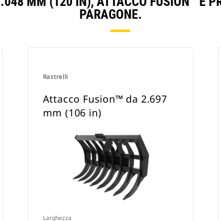
.048 MM (120 IN), ATTACCO FUSION™ E 
PARAGONE.
Rastrelli
Attacco Fusion™ da 2.697
mm (106 in)
Larghezza