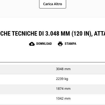
Carica Altro
CHE TECNICHE DI 3.048 MM (120 IN), AT
cloud_download
print
DOWNLOAD
STAMPA
3048 mm
2239 kg
1874 mm
1042 mm