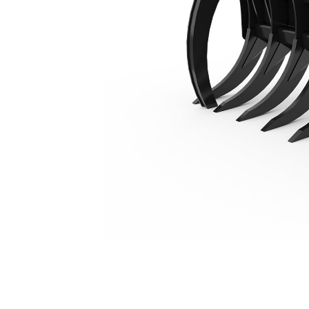
3.048 Mm (120 In), Attacco Fusion™
Van
Cambia modello