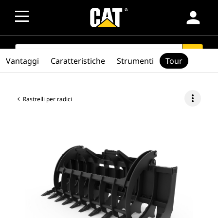
person
SEARCH
search
Vantaggi
Caratteristiche
Strumenti
Tour
more_vert
Rastrelli per radici