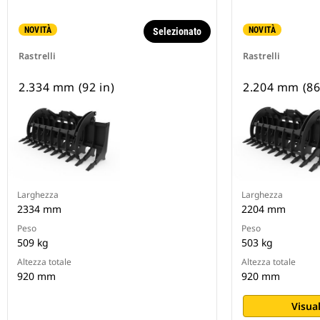
NOVITÀ
NOVITÀ
Selezionato
Rastrelli
Rastrelli
2.334 mm (92 in)
2.204 mm (86
Larghezza
Larghezza
2334 mm
2204 mm
Peso
Peso
509 kg
503 kg
Altezza totale
Altezza totale
920 mm
920 mm
Visual