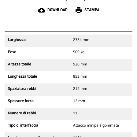
cloud_download
print
DOWNLOAD
STAMPA
Larghezza
2334 mm
Peso
509 kg
Altezza totale
920 mm
Lunghezza totale
853 mm
Spaziatura rebbi
212 mm
Spessore forca
12 mm
Numero di rebbi
11
Tipo di interfaccia
Attacco minipala gommata