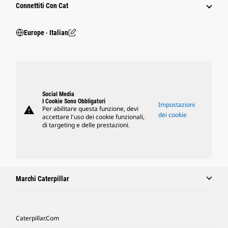
Connettiti Con Cat
Europe ‧ Italian
Social Media
I Cookie Sono Obbligatori
Impostazioni
warning
Per abilitare questa funzione, devi
dei cookie
accettare l'uso dei cookie funzionali,
di targeting e delle prestazioni.
Marchi Caterpillar
Caterpillar.com