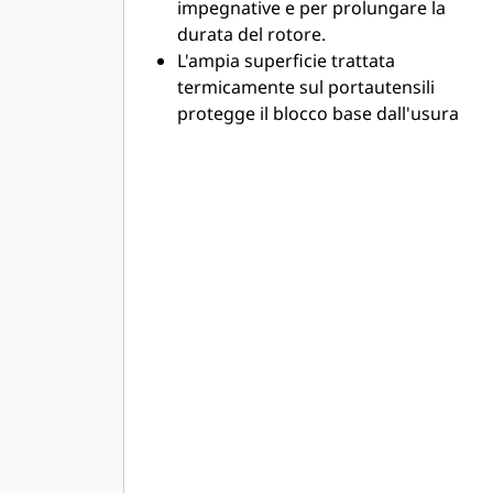
impegnative e per prolungare la
durata del rotore.
L'ampia superficie trattata
termicamente sul portautensili
protegge il blocco base dall'usura
indesiderata
I componenti sono fabbricati in
leghe con elevata forza e resistenza
all'abrasione per resistere alle
condizioni di lavoro più gravose
I componenti ad alta resistenza
soddisfano le esigenze delle
applicazioni a potenza elevata
Le strutture del portautensili e del
blocco base sono ottimizzate per
ridurre al minimo le sollecitazioni e
fornire una durata eccellente