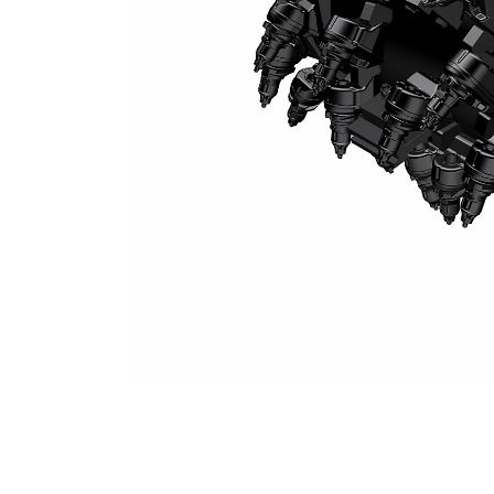
Tamburo Per Fresatura 1,3 M Del Sistema K (spaziatura 18 Mm)
Van
Cambia modello