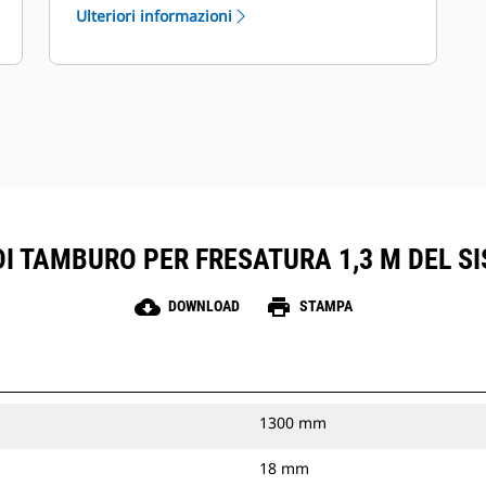
Ulteriori informazioni
I TAMBURO PER FRESATURA 1,3 M DEL S
cloud_download
print
DOWNLOAD
STAMPA
1300 mm
18 mm