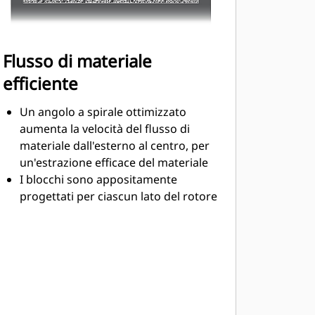
Flusso di materiale
efficiente
Un angolo a spirale ottimizzato
aumenta la velocità del flusso di
materiale dall'esterno al centro, per
un'estrazione efficace del materiale
I blocchi sono appositamente
progettati per ciascun lato del rotore
e sono disposti per ottimizzare lo
sforzo di taglio ed avere un flusso di
materiale efficace
Le dimensioni delle palette di
traslazione e i test ai quali sono
sottoposte mirano a garantire la
massima espulsione del materiale