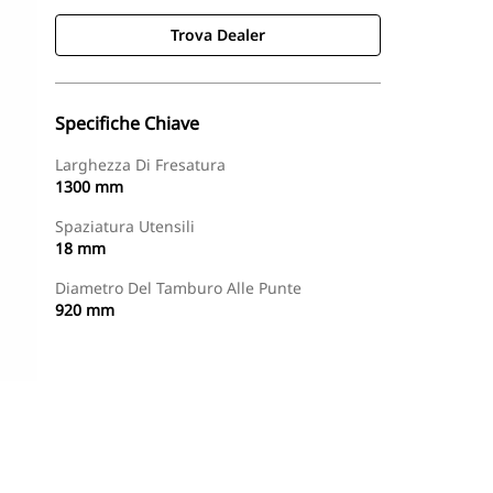
Trova Dealer
Specifiche Chiave
Larghezza Di Fresatura
1300 mm
Spaziatura Utensili
18 mm
Diametro Del Tamburo Alle Punte
920 mm
Trova Dealer
Richiedi Un Preventivo