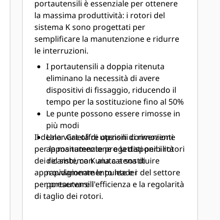
portautensili è essenziale per ottenere
la massima produttività: i rotori del
sistema K sono progettati per
semplificare la manutenzione e ridurre
le interruzioni.
I portautensili a doppia ritenuta
eliminano la necessità di avere
dispositivi di fissaggio, riducendo il
tempo per la sostituzione fino al 50%
Le punte possono essere rimosse in
più modi
Il dealer Cat offre opzioni convenienti
Una varietà di utensili di rimozione
per la manutenzione e la disponibilità
appositamente progettati per i rotori
dei ricambi, con una catena di
del sistema K aiuta a sostituire
approvvigionamento leader del settore
rapidamente le punte e i
per preservare l'efficienza e la regolarità
portautensili
di taglio dei rotori.