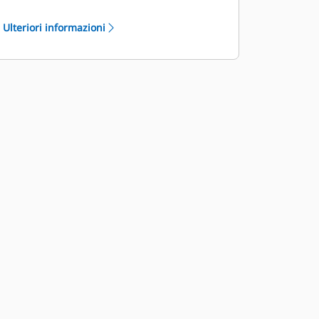
dal centro della camera di taglio al
Ulteriori informazioni
convogliatore
La struttura del rotore riduce l'usura
dei componenti rimuovendo
rapidamente il materiale dalla
camera di taglio, limitando il
trascinamento, migliorando
l'efficienza generale della macchina e
riducendo il consumo di
combustibile