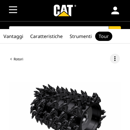
person
SEARCH
search
Vantaggi
Caratteristiche
Strumenti
Tour
more_vert
Rotori