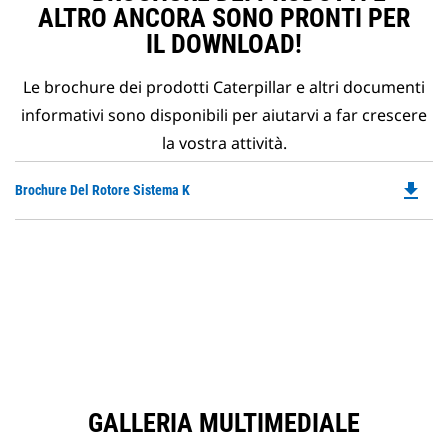
ALTRO ANCORA SONO PRONTI PER
IL DOWNLOAD!
Le brochure dei prodotti Caterpillar e altri documenti
informativi sono disponibili per aiutarvi a far crescere
la vostra attività.
file_download
Do
Brochure Del Rotore Sistema K
P
O
in
a
N
Ta
GALLERIA MULTIMEDIALE