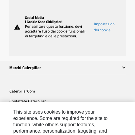
Social Media
I Cookie Sono Obbligatori
Impostazioni
warning
Per abilitare questa funzione, devi
dei cookie
accettare l'uso dei cookie funzionali,
di targeting e delle prestazioni.
Marchi Caterpillar
Caterpillar.com
Contattate Caterpillar
Le Mie Preferenze Di Marketing
This site uses cookies to improve your
experience. Some are required for the site to
Mappa Del Sito
function, while others support features,
performance, personalization, targeting, and
Cookie Settings