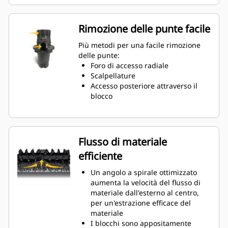
Il collare di 20 mm è più lungo del
66% rispetto ai portautensili del
sistema G
Rimozione delle punte facile
La struttura antirotazione del
portautensili garantisce la
Più metodi per una facile rimozione
posizione ottimale per prevenire
delle punte:
l'usura dei blocchi e dei supporti
Foro di accesso radiale
L'acqua può penetrare attraverso il
Scalpellature
foro di accesso radiale del
Accesso posteriore attraverso il
portautensili per favorire la
blocco
rotazione del dente e avere
un'usura uniforme della punta
I portautensili sono disponibili per
punte con denti da 20 mm, 22 mm
Flusso di materiale
e 25 mm, per diverse applicazioni
efficiente
Un angolo a spirale ottimizzato
aumenta la velocità del flusso di
materiale dall'esterno al centro,
per un'estrazione efficace del
materiale
I blocchi sono appositamente