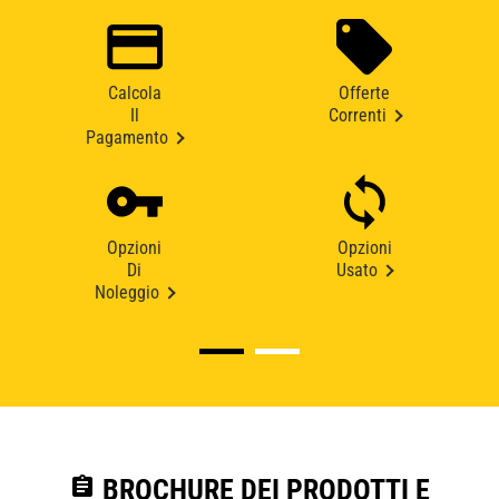
Calcola
Offerte
Il
Correnti
Pagamento
Opzioni
Opzioni
Di
Usato
Noleggio
assignment
BROCHURE DEI PRODOTTI E