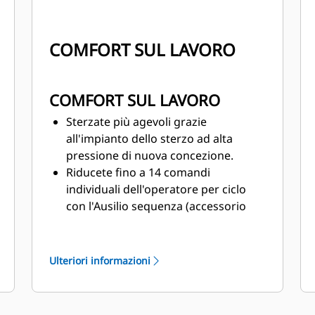
COMFORT SUL LAVORO
COMFORT SUL LAVORO
Sterzate più agevoli grazie
all'impianto dello sterzo ad alta
pressione di nuova concezione.
Riducete fino a 14 comandi
individuali dell'operatore per ciclo
con
l'Ausilio sequenza (accessorio
opzionale).
Usate al meglio i miglioramenti
interni e l'ambiente di lavoro più
Ulteriori informazioni
ergonomico
con una cabina più
ampia del 21% rispetto alla cabina
del modello 657 serie G.