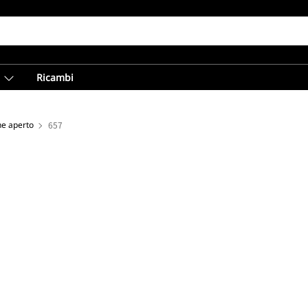
Ricambi
ne aperto
657