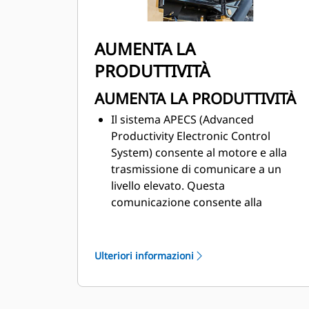
AUMENTA LA
PRODUTTIVITÀ
AUMENTA LA PRODUTTIVITÀ
Il sistema APECS (Advanced
Productivity Electronic Control
System) consente al motore e alla
trasmissione di comunicare a un
livello elevato. Questa
comunicazione consente alla
macchina di utilizzare meglio la
potenza e la coppia che il motore
produce. Il risultato netto è una
Ulteriori informazioni
movimentazione maggiore di
materiale.
Utilizzate il controllo della velocità di