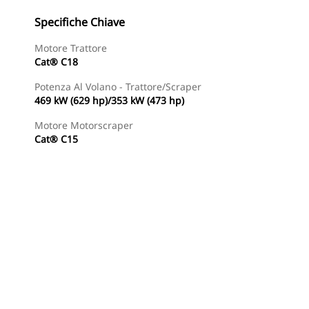
Specifiche Chiave
Motore Trattore
Cat® C18
Potenza Al Volano - Trattore/scraper
469 kW (629 hp)/353 kW (473 hp)
Motore Motorscraper
Cat® C15
Trova Dealer
Richiedi Un Preventivo