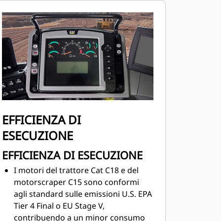
allacciata.
Grazie alla funzione Advanced
Cushion Hitch, l'attacco
ammortizzato impedisce
i finecorsa
prevedendoli
e gestendo la
frequenza di smorzamento,
rendendo necessario un minor
numero di interventi di
manutenzione
e migliorando la
guida nelle situazioni più difficili.
EFFICIENZA DI
ESECUZIONE
EFFICIENZA DI ESECUZIONE
I motori del trattore Cat C18 e del
motorscraper C15 sono conformi
agli standard sulle emissioni U.S. EPA
Tier 4 Final o EU Stage V,
contribuendo a un minor consumo