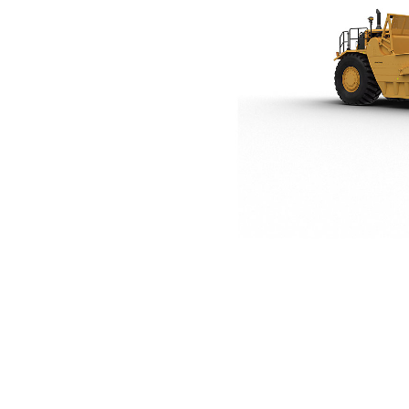
657
Van
Cambia modello