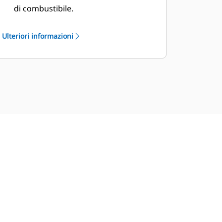
di combustibile.
L'utilizzo di protezioni
antiversamento del braccio di tiro
Ulteriori informazioni
devia il materiale lontano dal
cassone, impedendo che il materiale
venga trattenuto tra i bracci di tiro e i
lati del cassone.
La nuova ventola a velocità variabile
dell'impianto idraulico del trattore
contribuisce a ridurre il consumo di
combustibile.