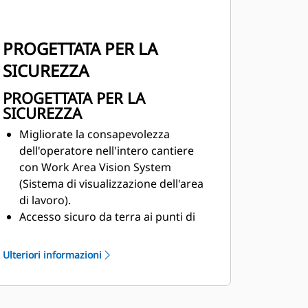
PROGETTATA PER LA
SICUREZZA
PROGETTATA PER LA
SICUREZZA
Migliorate la consapevolezza
dell'operatore nell'intero cantiere
con
Work Area Vision System
(Sistema di visualizzazione dell'area
di lavoro).
Accesso sicuro da terra ai punti di
rifornimento combustibile e
manutenzione giornaliera.
Ulteriori informazioni
L'indicatore della cintura di sicurezza
fornisce avvisi visivi e acustici
quando la cintura
di sicurezza non è