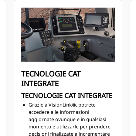
I comandi intuitivi ed ergonomici con
display multifunzione mantengono
gli operatori concentrati sul proprio
lavoro.
Il controllo automatico della
temperatura permette di mantenere
la
temperatura desiderata all'interno
della cabina.
TECNOLOGIE CAT
INTEGRATE
TECNOLOGIE CAT INTEGRATE
Grazie a VisionLink®, potrete
accedere alle informazioni
aggiornate ovunque e in qualsiasi
momento e utilizzarle per prendere
decisioni finalizzate a incrementare