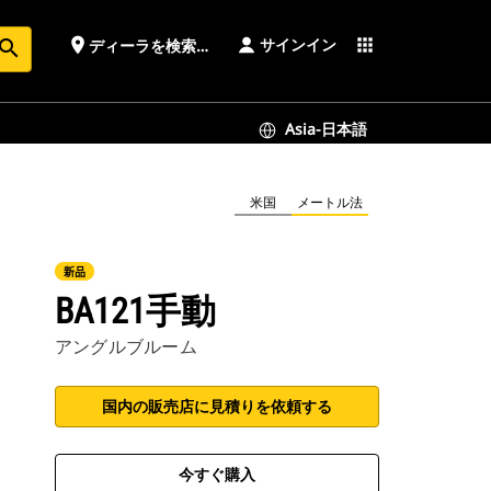
サインイン
place
apps
ディーラを検索する
earch
Asia-日本語
米国
メートル法
新品
BA121手動
アングルブルーム
国内の販売店に見積りを依頼する
今すぐ購入