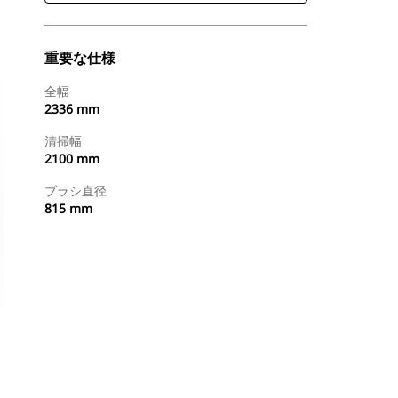
重要な仕様
全幅
2336 mm
清掃幅
2100 mm
ブラシ直径
815 mm
今すぐ購入
国内の販売店に見積りを依頼する