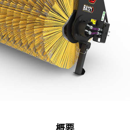
点
仕様
ツール
ツアー
キャンペーン
概要