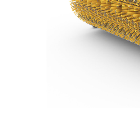
BA121手動
利
モデルを変更