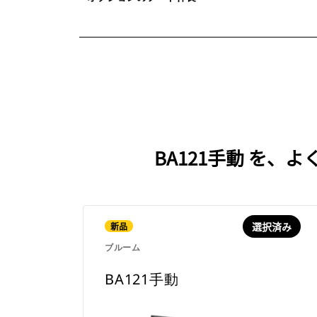
BA121手動 を
選択済み
新品
ブルーム
BA121手動