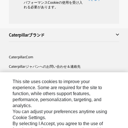
パフォーマンスCookieの使用を受け入
れる必要があります。
Caterpillarブランド
Caterpillar.com
Caterpillarジャパンへのお問い合わせ＆連絡先
マイマーケティング情報配信設定
This site uses cookies to improve your
サイト･マップ
experience. Some are required for the site to
function, while others support features,
Cookie Settings
performance, personalization, targeting, and
法的事項
analytics.
You can adjust your preferences anytime using
プライバシー
Cookie Settings.
By selecting I Accept, you agree to the use of