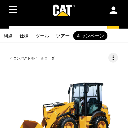
person
SEARCH
search
利点
仕様
ツール
ツアー
キャンペーン
more_vert
コンパクトホイールローダ