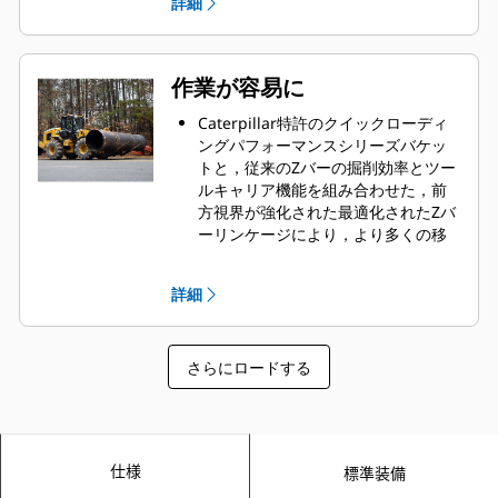
詳細
シートベルト着用中は，シートベル
ョンを最適化し，ホイールのスリッ
トを着用するよう注意を促します。
プを最小限に抑える新しい自動ホイ
ールトルクシステムは，タイヤの寿
命を最大限に延ばし，運転経費を低
作業が容易に
く抑えながら，最高の性能を発揮す
るようにチューニングされていま
Caterpillar特許のクイックローディ
す。CAT PAYLOADを使えば，生産状
ングパフォーマンスシリーズバケッ
況を追跡し，積載目標を正確に達成
トと，従来のZバーの掘削効率とツー
できます。
ルキャリア機能を組み合わせた，前
方視界が強化された最適化されたZバ
ーリンケージにより，より多くの移
動を実現します。作業範囲全体にわ
たる平行リフトと高いチルト力によ
詳細
り，正確なコントロールで自信を持
って荷物を扱えます。
各システム専用のポンプと，インテ
さらにロードする
リジェントなパワーマネージメント
システムによって制御されるフロー
共有インプルメントバルブにより，
多機能作業がかつてないほど簡単に
なりました。妥協のないリフト，ス
仕様
標準装備
テアリング，ドライブを同時に実現