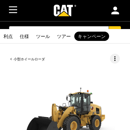
person
SEARCH
search
利点
仕様
ツール
ツアー
キャンペーン
more_vert
小型ホイールローダ