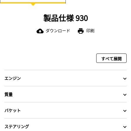
します。オートルーブとタイヤ空気
圧モニタにアップグレードして，サ
ービスを簡単にし，より早く仕事に
製品仕様 930
取り掛かります。夜間に点灯する自
動走行用ライトで道を照らします。
ダウンロード
印刷
cloud_download
print
すべて展開
エンジン
質量
バケット
ステアリング