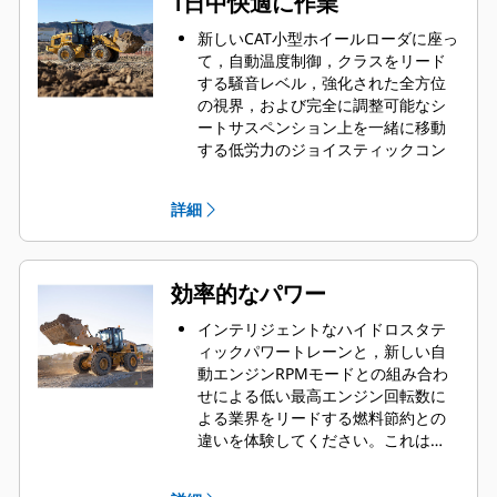
1日中快適に作業
新しいCAT小型ホイールローダに座っ
て，自動温度制御，クラスをリード
する騒音レベル，強化された全方位
の視界，および完全に調整可能なシ
ートサスペンション上を一緒に移動
する低労力のジョイスティックコン
トロールをお楽しみください。
Caterpillar油圧シリンダダンピング
詳細
とスムーズで予測可能なコントロー
ルが組み合わされた広々とした運転
席により，現場で最も快適なシート
となります。
効率的なパワー
マルチビューカメラと後方障害物検
知機能へのアップグレードにより，
インテリジェントなハイドロスタテ
作業現場での視界がさらに広がると
ィックパワートレーンと，新しい自
同時に，新オプションのフォースフ
動エンジンRPMモードとの組み合わ
ィードバック・ジョイスティックス
せによる低い最高エンジン回転数に
テアリングにより，長時間のシフト
よる業界をリードする燃料節約との
でも安心感が持続します。オペレー
違いを体験してください。これは，
タ不在機能は，その環境から離れる
必要なときにパワーを増強する標準
と機械を隔離するのに役立ちます。
的な効率性を提供します。トラクシ