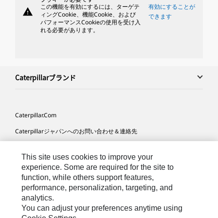
この機能を有効にするには、ターゲテ
有効にすることが
warning
ィングCookie、機能Cookie、および
できます
パフォーマンスCookieの使用を受け入
れる必要があります。
Caterpillarブランド
Caterpillar.com
Caterpillarジャパンへのお問い合わせ＆連絡先
マイマーケティング情報配信設定
This site uses cookies to improve your
サイト･マップ
experience. Some are required for the site to
function, while others support features,
Cookie Settings
performance, personalization, targeting, and
法的事項
analytics.
You can adjust your preferences anytime using
プライバシー