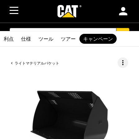
person
SEARCH
search
利点
仕様
ツール
ツアー
キャンペーン
more_vert
ライトマテリアルバケット