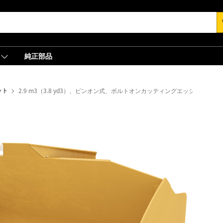
s
純正部品
ット
2.9 m3（3.8 yd3）、ピンオン式、ボルトオンカッティングエッジ