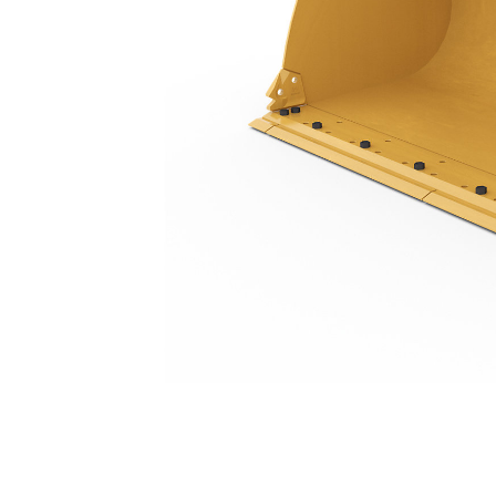
2.9 M3（3.8 Yd3）、ピンオン式、ボルトオンカッティングエッジ
利
モデルを変更