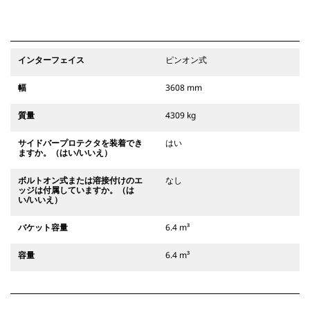
インターフェイス
ピンオン式
幅
3608 mm
質量
4309 kg
サイドバープロテクタを装着でき
はい
ますか。（はい/いいえ）
ボルトオン式または溶接付けのエ
なし
ッジは付属していますか。（は
い/いいえ）
バケット容量
6.4 m³
容量
6.4 m³