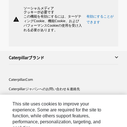
ソーシャルメディア
クッキーが必要です
この機能を有効にするには、ターゲテ
有効にすることが
warning
ィングCookie、機能Cookie、および
できます
パフォーマンスCookieの使用を受け入
れる必要があります。
Caterpillarブランド
Caterpillar.com
Caterpillarジャパンへのお問い合わせ＆連絡先
マイマーケティング情報配信設定
This site uses cookies to improve your
サイト･マップ
experience. Some are required for the site to
function, while others support features,
Cookie Settings
performance, personalization, targeting, and
法的事項