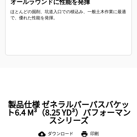
オールラウンドに性能を発揮
ほとんどの掘削、坑道入口での積込み、一般土木作業に最適
で、優れた性能を発揮。
製品仕様 ゼネラルパーパスバケッ
ト6.4 M³（8.25 YD³）パフォーマン
スシリーズ
ダウンロード
印刷
cloud_download
print