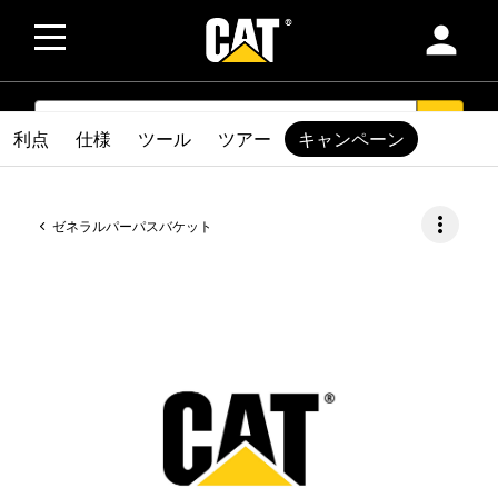
person
SEARCH
search
利点
仕様
ツール
ツアー
キャンペーン
more_vert
ゼネラルパーパスバケット