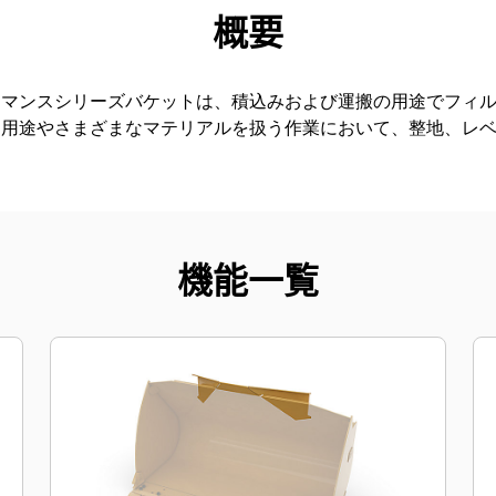
点
仕様
ツール
ツアー
キャンペーン
概要
ーマンスシリーズバケットは、積込みおよび運搬の用途でフィ
な用途やさまざまなマテリアルを扱う作業において、整地、レ
機能一覧