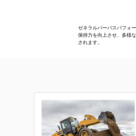
2.7 M3（3.5 Yd3）、ピンオン式、ボルトオンカッティングエッジ
利
モデルを変更
ゼネラルパーパスパフォ
保持力を向上させ、多様
されます。