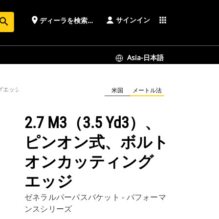
サインイン
place
apps
ディーラを検索する
earch
Asia-日本語
ングエッジ
米国
メートル法
2.7 M3（3.5 Yd3）、
ピンオン式、ボルト
オンカッティング
エッジ
ゼネラルパーパスバケット - パフォーマ
ンスシリーズ