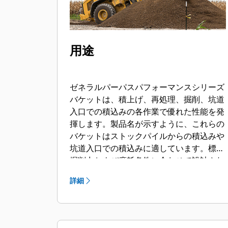
用途
ゼネラルパーパスパフォーマンスシリーズ
バケットは、積上げ、再処理、掘削、坑道
入口での積込みの各作業で優れた性能を発
揮します。製品名が示すように、これらの
バケットはストックパイルからの積込みや
坑道入口での積込みに適しています。標準
掘削力および摩耗条件に合わせて設計され
ています。後方敷き均しや整地用途に最適
詳細
です。パフォーマンスシリーズバケットの
フィルファクターは、規定容量に加えて最
大で115 %にすることができます。