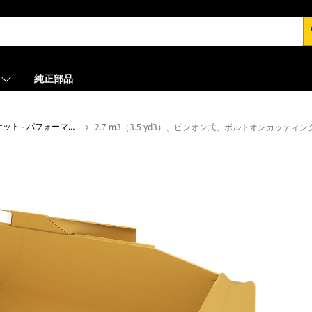
s
純正部品
ゼネラルパーパスバケット - パフォーマンスシリーズ
2.7 m3（3.5 yd3）、ピンオン式、ボルトオンカッティ