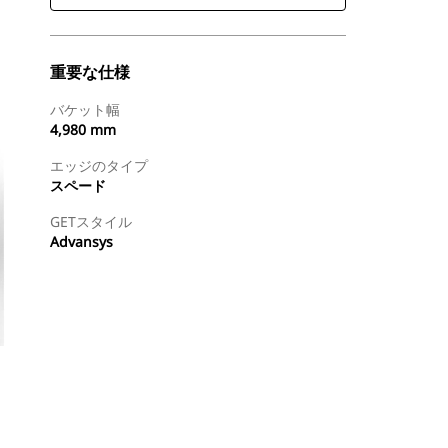
重要な仕様
バケット幅
4,980 mm
エッジのタイプ
スペード
GETスタイル
Advansys
今すぐ購入
国内の販売店に見積りを依頼する