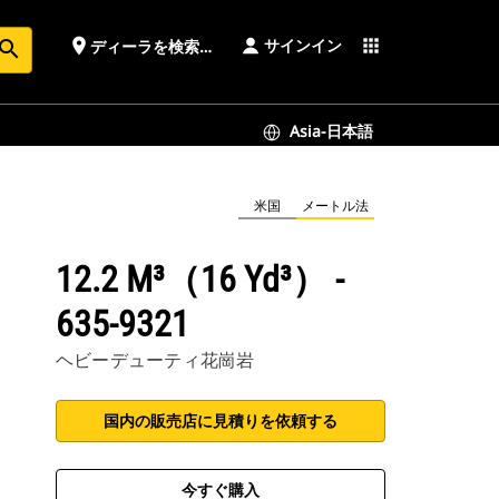
サインイン
place
apps
ディーラを検索する
earch
Asia-日本語
米国
メートル法
12.2 M³（16 Yd³） -
635-9321
ヘビーデューティ花崗岩
国内の販売店に見積りを依頼する
今すぐ購入