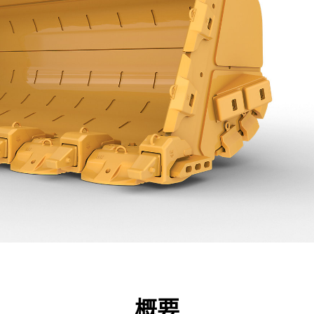
点
仕様
ツール
ツアー
キャンペーン
概要