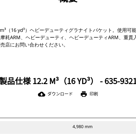
2 m³（16 yd³）ヘビーデューティグラナイトバケット。使用可
摩耗ARM、ヘビーデューティ、ヘビーデューティARM、重貫
販売店にお問い合わせください。
製品仕様 12.2 M³（16 YD³） - 635-932
ダウンロード
印刷
cloud_download
print
4,980 mm