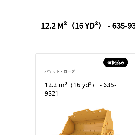
12.2 M³（16 YD³） 
選択済み
バケット - ローダ
12.2 m³（16 yd³） - 635-
9321