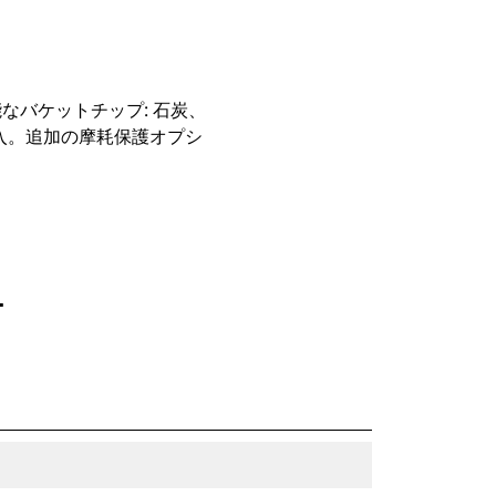
能なバケットチップ: 石炭、
入。追加の摩耗保護オプシ
1