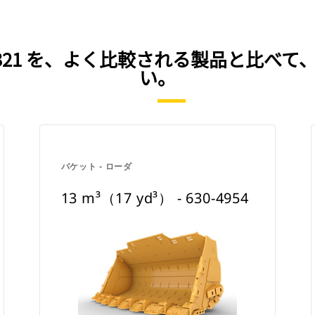
- 635-9321 を、よく比較される製品
い。
バケット - ローダ
13 m³（17 yd³） - 630-4954