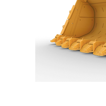
12.2 M³（16 Yd³） - 635-9321
利
モデルを変更