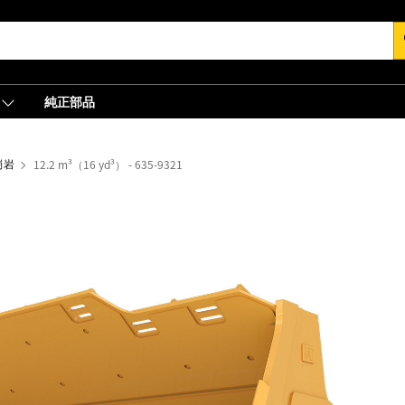
s
純正部品
崗岩
12.2 m³（16 yd³） - 635-9321