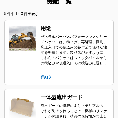
機能一覧
5 件中 1～3 件を表示
用途
ゼネラルパーパスパフォーマンスシリー
ズバケットは、積上げ、再処理、掘削、
坑道入口での積込みの各作業で優れた性
能を発揮します。製品名が示すように、
これらのバケットはストックパイルから
の積込みや坑道入口での積込みに適して
います。標準掘削力および摩耗条件に合
わせて設計されています。後方敷き均し
詳細
や整地用途に最適です。パフォーマンス
シリーズバケットのフィルファクター
は、規定容量に加えて最大で115 %にす
ることができます。
一体型流出ガード
流出ガードの搭載によりマテリアルのこ
ぼれが防止されることで、機械のリンケ
ージが保護され、積荷の保持性が向上し