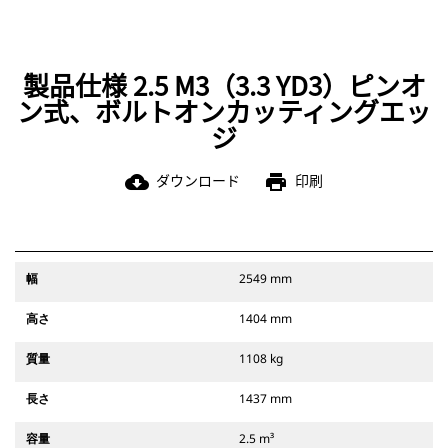
製品仕様 2.5 M3（3.3 YD3）ピンオ
ン式、ボルトオンカッティングエッ
ジ
ダウンロード
印刷
cloud_download
print
幅
2549 mm
高さ
1404 mm
質量
1108 kg
長さ
1437 mm
容量
2.5 m³