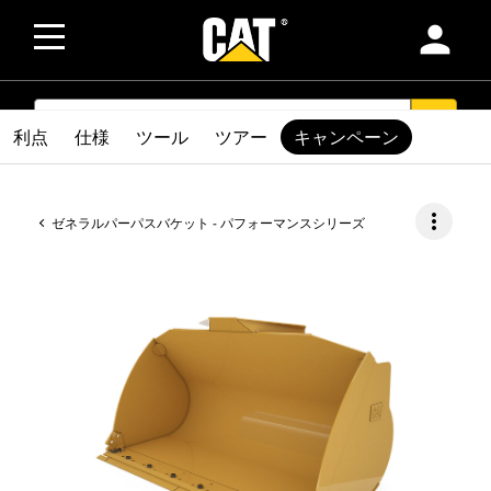
person
SEARCH
search
利点
仕様
ツール
ツアー
キャンペーン
more_vert
ゼネラルパーパスバケット - パフォーマンスシリーズ