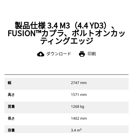
製品仕様 3.4 M3（4.4 YD3）、
FUSION™カプラ、ボルトオンカッ
ティングエッジ
ダウンロード
印刷
cloud_download
print
幅
2747 mm
高さ
1571 mm
質量
1268 kg
長さ
1402 mm
容量
3.4 m³