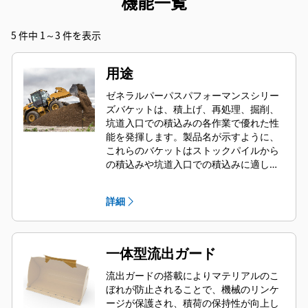
機能一覧
5 件中 1～3 件を表示
用途
ゼネラルパーパスパフォーマンスシリー
ズバケットは、積上げ、再処理、掘削、
坑道入口での積込みの各作業で優れた性
能を発揮します。製品名が示すように、
これらのバケットはストックパイルから
の積込みや坑道入口での積込みに適して
います。標準掘削力および摩耗条件に合
わせて設計されています。後方敷き均し
詳細
や整地用途に最適です。パフォーマンス
シリーズバケットのフィルファクター
は、規定容量に加えて最大で115 %にす
ることができます。
一体型流出ガード
流出ガードの搭載によりマテリアルのこ
ぼれが防止されることで、機械のリンケ
ージが保護され、積荷の保持性が向上し