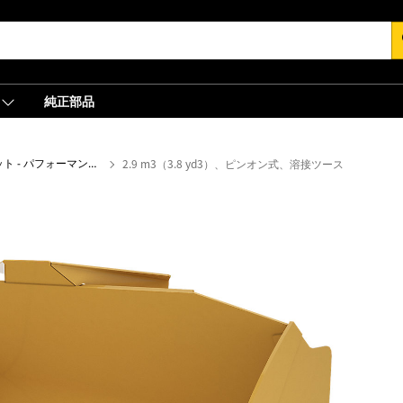
s
純正部品
フラットフロアバケット - パフォーマンスシリーズ
2.9 m3（3.8 yd3）、ピンオン式、溶接ツース