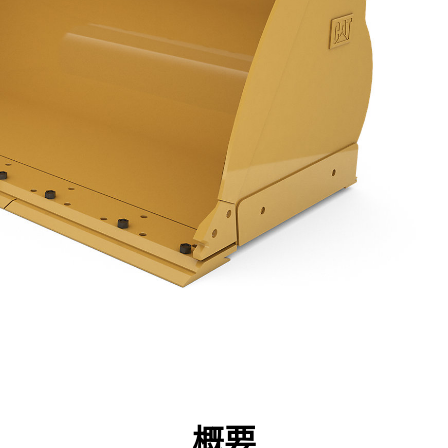
点
仕様
ツール
ツアー
キャンペーン
概要