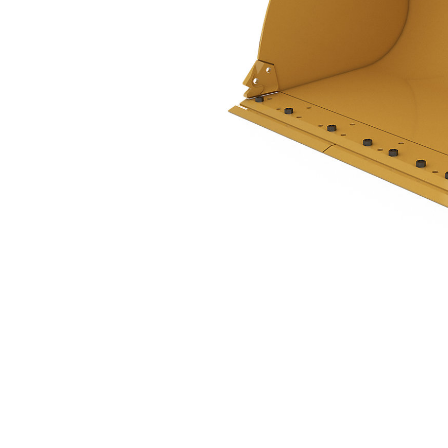
2.9 M3（3.8 Yd3）、ピンオン式、溶接ツース
利
モデルを変更