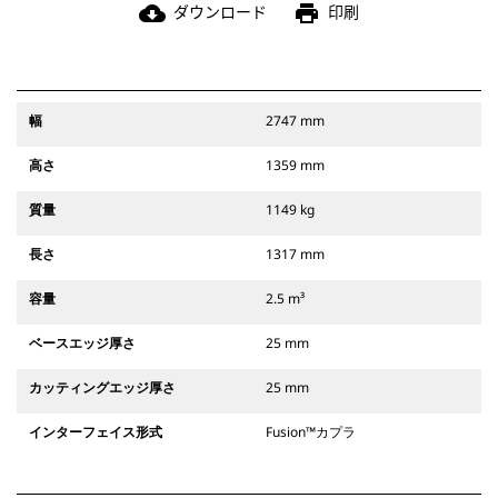
ダウンロード
印刷
cloud_download
print
幅
2747 mm
高さ
1359 mm
質量
1149 kg
長さ
1317 mm
容量
2.5 m³
ベースエッジ厚さ
25 mm
カッティングエッジ厚さ
25 mm
インターフェイス形式
Fusion™カプラ