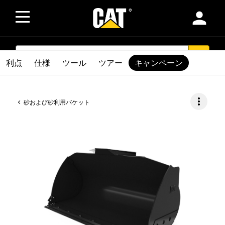
person
SEARCH
search
利点
仕様
ツール
ツアー
キャンペーン
more_vert
砂および砂利用バケット